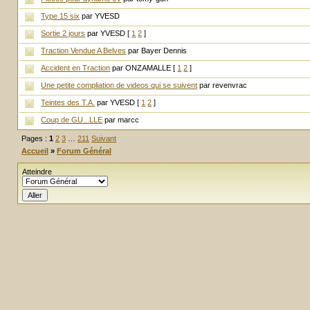
Type 15 six
par YVESD
Sortie 2 jours
par YVESD
[
1
2
]
Traction Vendue A Belves
par Bayer Dennis
Accident en Traction
par ONZAMALLE
[
1
2
]
Une petite compliation de videos qui se suivent
par revenvrac
Teintes des T.A.
par YVESD
[
1
2
]
Coup de GU...LLE
par marcc
Pages :
1
2
3
…
211
Suivant
Accueil
»
Forum Général
Atteindre