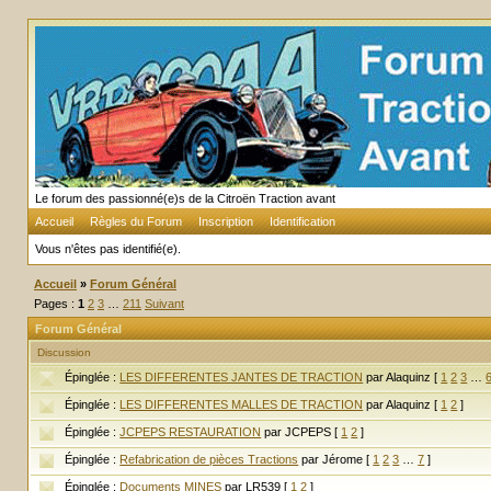
Le forum des passionné(e)s de la Citroën Traction avant
Accueil
Règles du Forum
Inscription
Identification
Vous n'êtes pas identifié(e).
Accueil
»
Forum Général
Pages :
1
2
3
…
211
Suivant
Forum Général
Discussion
Épinglée :
LES DIFFERENTES JANTES DE TRACTION
par Alaquinz
[
1
2
3
…
Épinglée :
LES DIFFERENTES MALLES DE TRACTION
par Alaquinz
[
1
2
]
Épinglée :
JCPEPS RESTAURATION
par JCPEPS
[
1
2
]
Épinglée :
Refabrication de pièces Tractions
par Jérome
[
1
2
3
…
7
]
Épinglée :
Documents MINES
par LR539
[
1
2
]