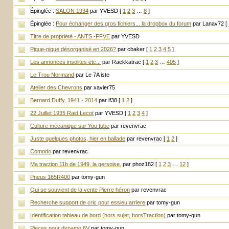
Épinglée :
SALON 1934
par YVESD
[
1
2
3
…
8
]
Épinglée :
Pour échanger des gros fichiers... la dropbox du forum
par Lanav72
[
Titre de propriété - ANTS -FFVE
par YVESD
Pique-nique désorganisé en 2026?
par cbaker
[
1
2
3
4
5
]
Les annonces insolites etc...
par Rackkatrac
[
1
2
3
…
405
]
Le Trou Normand
par Le 7A iste
Atelier des Chevrons
par xavier75
Bernard Duffy, 1941 - 2014
par lf38
[
1
2
]
22 Juillet 1935 Raid Lecot
par YVESD
[
1
2
3
4
]
Culture mecanique sur You tube
par revenvrac
Juste quelques photos, hier en ballade
par revenvrac
[
1
2
]
Comodo
par revenvrac
Ma traction 11b de 1949, la gersoise.
par phoz182
[
1
2
3
…
12
]
Pneus 165R400
par tomy-gun
Qui se souvient de la vente Pierre héron
par revenvrac
Recherche support de cric pour essieu arriere
par tomy-gun
Identification tableau de bord (hors sujet, horsTraction)
par tomy-gun
Pieces pour dynamo 6V
par tomy-gun