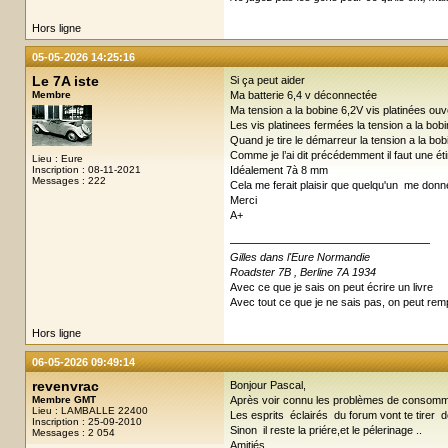
Hors ligne
05-05-2026 14:25:16
Le 7A iste
Si ça peut aider
Membre
Ma batterie 6,4 v déconnectée
Ma tension a la bobine 6,2V vis platinées ouv
Les vis platinees fermées la tension a la bo
Quand je tire le démarreur la tension a la b
Comme je l’ai dit précédemment il faut une ét
Lieu : Eure
Inscription : 08-11-2021
Idéalement 7à 8 mm
Messages : 222
Cela me ferait plaisir que quelqu'un me don
Merci
A+
Gilles dans l'Eure Normandie
Roadster 7B , Berline 7A 1934
Avec ce que je sais on peut écrire un livre
Avec tout ce que je ne sais pas, on peut remp
Hors ligne
06-05-2026 09:49:14
revenvrac
Bonjour Pascal,
Membre GMT
Après voir connu les problèmes de consommati
Lieu : LAMBALLE 22400
Les esprits éclairés du forum vont te tirer de
Inscription : 25-09-2010
Sinon il reste la priére,et le pélerinage ..
Messages : 2 054
Amitiés ,