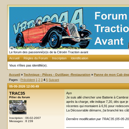
Le forum des passionné(e)s de la Citroën Traction avant
Accueil
Règles du Forum
Inscription
Identification
Vous n'êtes pas identifié(e).
Accueil
»
Technique - Pièces - Outillage -Restauration
»
Panne de mon Cab dep
Pages :
Précédent
1
2
3
4
5
Suivant
05-05-2026 12:00:49
TRAC35
Ayo
Pilier du forum
Je suis allé chercher une Batterie à Cambrai
après la charge, elle indique 7,20, dès que
récentes qui montaient à 6,91 pour redescendr
La Découvrable démarre, j'ai branché les câble
Inscription : 06-02-2007
Dernière modification par TRAC35 (05-05-20
Messages : 8 239