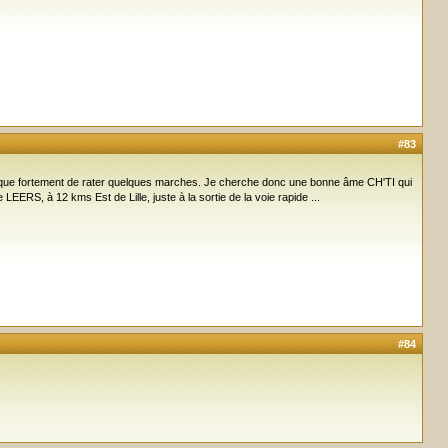
#83
 risque fortement de rater quelques marches. Je cherche donc une bonne âme CH'TI qui
LEERS, à 12 kms Est de Lille, juste à la sortie de la voie rapide ...
#84