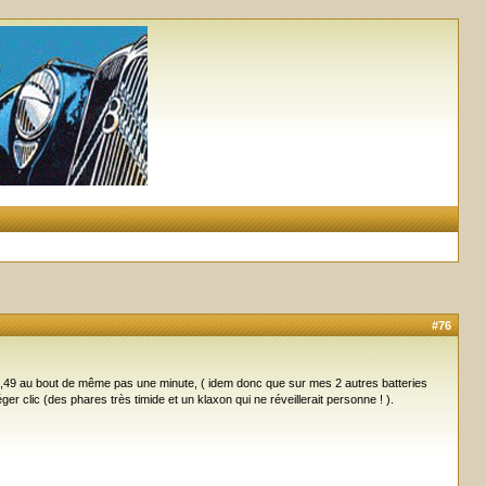
#76
 6,49 au bout de même pas une minute, ( idem donc que sur mes 2 autres batteries
r clic (des phares très timide et un klaxon qui ne réveillerait personne ! ).