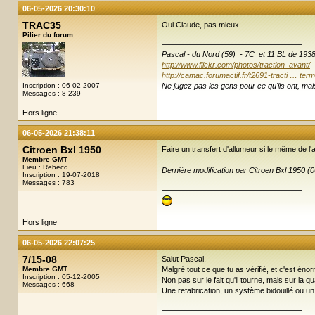
06-05-2026 20:30:10
TRAC35
Oui Claude, pas mieux
Pilier du forum
Pascal - du Nord (59) - 7C et 11 BL de 193
http://www.flickr.com/photos/traction_avant/
http://camac.forumactif.fr/t2691-tracti … term
Inscription : 06-02-2007
Ne jugez pas les gens pour ce qu'ils ont, mais
Messages : 8 239
Hors ligne
06-05-2026 21:38:11
Citroen Bxl 1950
Faire un transfert d'allumeur si le même de l'
Membre GMT
Lieu : Rebecq
Dernière modification par Citroen Bxl 1950 (
Inscription : 19-07-2018
Messages : 783
Hors ligne
06-05-2026 22:07:25
7/15-08
Salut Pascal,
Membre GMT
Malgré tout ce que tu as vérifié, et c'est én
Inscription : 05-12-2005
Non pas sur le fait qu'il tourne, mais sur la 
Messages : 668
Une refabrication, un système bidouillé ou un 