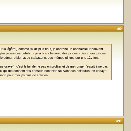
#90
 sur la légère ) comme j'ai dit plus haut, je cherche un connaisseur pouvant
 j'en passe des détails ! ( je la branche avec des pinces - des vraies pinces
vrable démarre bien avec sa batterie, ces mêmes pinces sur une 12v font
grave ), c'est le fait de ne pas en profiter et de me ronger l'esprit à ne pas
ici qui me donnent des conseils sont bien souvent des pointures, on essaye
rt pour moi, j'ai plus de solution.
#91