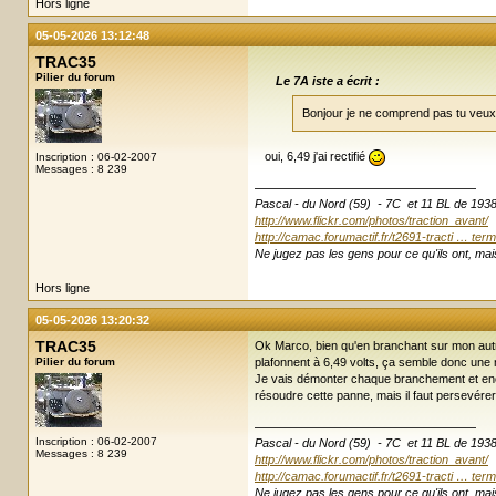
Hors ligne
05-05-2026 13:12:48
TRAC35
Pilier du forum
Le 7A iste a écrit :
Bonjour je ne comprend pas tu veux 
oui, 6,49 j'ai rectifié
Inscription : 06-02-2007
Messages : 8 239
Pascal - du Nord (59) - 7C et 11 BL de 193
http://www.flickr.com/photos/traction_avant/
http://camac.forumactif.fr/t2691-tracti … term
Ne jugez pas les gens pour ce qu'ils ont, mais
Hors ligne
05-05-2026 13:20:32
TRAC35
Ok Marco, bien qu'en branchant sur mon autre 
Pilier du forum
plafonnent à 6,49 volts, ça semble donc une 
Je vais démonter chaque branchement et encore
résoudre cette panne, mais il faut persevére
Inscription : 06-02-2007
Pascal - du Nord (59) - 7C et 11 BL de 193
Messages : 8 239
http://www.flickr.com/photos/traction_avant/
http://camac.forumactif.fr/t2691-tracti … term
Ne jugez pas les gens pour ce qu'ils ont, mais