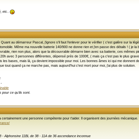
, etc..
Quant au démarreur Pascal, j'ignore s'il faut l'enlever pour le vérifier ( c'est galère sur la lé
 automobile. Même ma nouvelle batterie 140/900 ne donne rien et j'en passe des détails ! ( je l
écouvrable, rien non plus, alors que la découvrable démarre bien avec sa batterie, ces mêmes pi
20h avec 3 personnes différentes, dépensé près de 1000€, ( mais ça c'est pas le plus grave ), 
s les bases, mais là, ça devient impossible pour moi. Les bonnes âmes ici qui me donnent d
que tout quand ça ne marche pas, mais aujourd'hui c'est mort pour moi, j'ai plus de solution.
8
-
inable
 pour ce qu'ils sont.
y a certainement une personne compétente pour t'aider. Il organisent des journées mécanique.
france/
 38 - Alphonsine 11BL de 38 - 11A de 36 ascendance inconnue