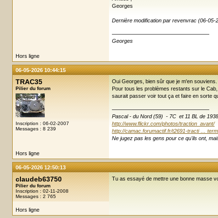
Georges
Dernière modification par revenvrac (06-05-
Georges
Hors ligne
06-05-2026 10:44:15
TRAC35
Oui Georges, bien sûr que je m'en souviens.
Pilier du forum
Pour tous les problèmes restants sur le Cab,
saurait passer voir tout ça et faire en sorte 
Pascal - du Nord (59) - 7C et 11 BL de 193
Inscription : 06-02-2007
http://www.flickr.com/photos/traction_avant/
Messages : 8 239
http://camac.forumactif.fr/t2691-tracti … term
Ne jugez pas les gens pour ce qu'ils ont, mais
Hors ligne
06-05-2026 12:50:13
claudeb63750
Tu as essayé de mettre une bonne masse vol
Pilier du forum
Inscription : 02-11-2008
Messages : 2 765
Hors ligne