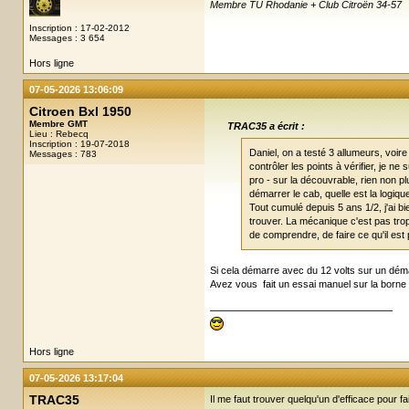
Membre TU Rhodanie + Club Citroën 34-57
Inscription : 17-02-2012
Messages : 3 654
Hors ligne
07-05-2026 13:06:09
Citroen Bxl 1950
Membre GMT
TRAC35 a écrit :
Lieu : Rebecq
Inscription : 19-07-2018
Daniel, on a testé 3 allumeurs, voire
Messages : 783
contrôler les points à vérifier, je n
pro - sur la découvrable, rien non p
démarrer le cab, quelle est la logiqu
Tout cumulé depuis 5 ans 1/2, j'ai b
trouver. La mécanique c'est pas tro
de comprendre, de faire ce qu'il est
Si cela démarre avec du 12 volts sur un déma
Avez vous fait un essai manuel sur la borne 
Hors ligne
07-05-2026 13:17:04
TRAC35
Il me faut trouver quelqu'un d'efficace pour fa