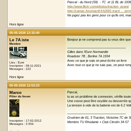
Pascal - du Nord (59) - 7C et 11 BL de 193
http://www.flickr.com/photos/traction_avant/
http://camac.forumactif.fr/t2691-tracti … term
Ne jugez pas les gens pour ce qu'ils ont, mais
Hors ligne
05-05-2026 12:32:40
Le 7A iste
Bonjour je ne comprend pas tu veux dire que
Membre
Gilles dans l'Eure Normandie
Roadster 7B , Berline 7A 1934
Avec ce que je sais on peut écrire un livre
Lieu : Eure
Avec tout ce que je ne sais pas, on peut remp
Inscription : 08-11-2021
Messages : 222
Hors ligne
05-05-2026 12:53:23
Marco
Pascal,
Pilier du forum
tu as un problème de connexion, vérifie tou
Une cosse peut être oxydée ou desserrée que
La tension à vide de la batterie est de 6.2 V
Gruérien de 61, 3 Traction, Victorine 7C de
Inscription : 17-02-2012
Membre TU Rhodanie + Club Citroën 34-57
Messages : 3 654