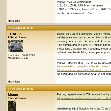
Pascal 7/15-08 (Ardennes)
11BL 53, 11B 49, 15H 54 en morceaux
+11BL et 11B Dinky, Jouets Citroën, JRD, Clé
Tombé dans la marmite à 5 ans...:D
Hors ligne
07-05-2026 10:30:43
TRAC35
Daniel, on a testé 3 allumeurs, voire 4 même. 
Pilier du forum
vérifier, je ne suis pas expert en électricité
ensuite je relie le cab à la batterie de la d
Tout cumulé depuis 5 ans 1/2, j'ai bien passé 
mécanique c'est pas trop ma came, je connai
qu'il est possible de faire, de remplacer pres
Inscription : 06-02-2007
Messages : 8 239
Pascal - du Nord (59) - 7C et 11 BL de 193
http://www.flickr.com/photos/traction_avant/
http://camac.forumactif.fr/t2691-tracti … term
Ne jugez pas les gens pour ce qu'ils ont, mais
Hors ligne
07-05-2026 10:49:21
Marco
Pascal, regarde avec la TU de ta région, il 
Pilier du forum
https://www.la-traction-universelle.org … de-
Gruérien de 61, 3 Traction, Victorine 7C de