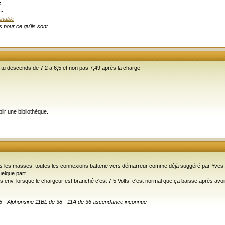
8
-
inable
 pour ce qu'ils sont.
 tu descends de 7,2 a 6,5 et non pas 7,49 après la charge
lir une bibliothèque.
tes les masses, toutes les connexions batterie vers démarreur comme déjà suggéré par Yves.
lque part ...
olts env. lorsque le chargeur est branché c'est 7.5 Volts, c'est normal que ça baisse après avo
 38 - Alphonsine 11BL de 38 - 11A de 36 ascendance inconnue