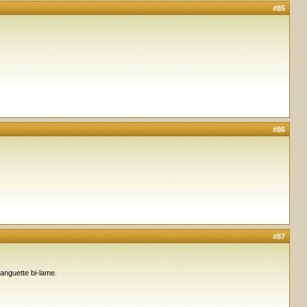
#85
#86
#87
languette bi-lame.