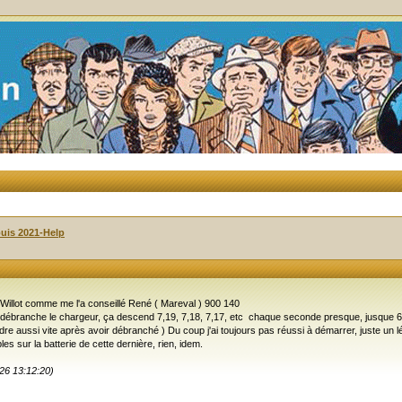
uis 2021-Help
 Willot comme me l'a conseillé René ( Mareval ) 900 140
 je débranche le chargeur, ça descend 7,19, 7,18, 7,17, etc chaque seconde presque, jusque
e aussi vite après avoir débranché ) Du coup j'ai toujours pas réussi à démarrer, juste un lége
s sur la batterie de cette dernière, rien, idem.
26 13:12:20)