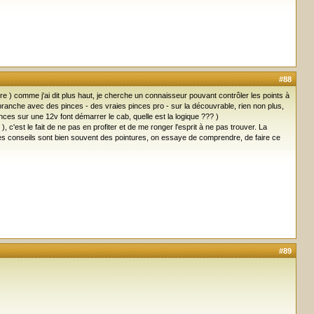
#88
gère ) comme j'ai dit plus haut, je cherche un connaisseur pouvant contrôler les points à
a branche avec des pinces - des vraies pinces pro - sur la découvrable, rien non plus,
nces sur une 12v font démarrer le cab, quelle est la logique ??? )
c'est le fait de ne pas en profiter et de me ronger l'esprit à ne pas trouver. La
es conseils sont bien souvent des pointures, on essaye de comprendre, de faire ce
#89