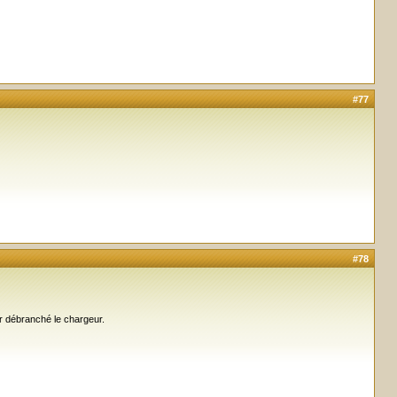
#77
#78
ir débranché le chargeur.