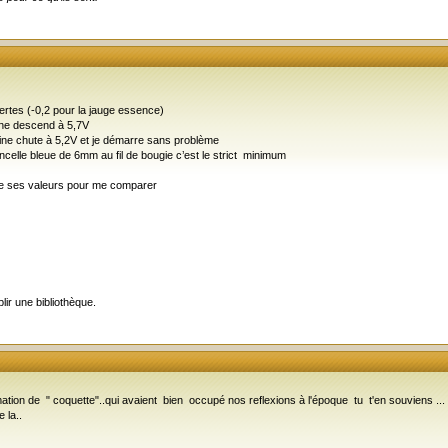
ertes (-0,2 pour la jauge essence)
bine descend à 5,7V
obine chute à 5,2V et je démarre sans problème
incelle bleue de 6mm au fil de bougie c’est le strict minimum
ne ses valeurs pour me comparer
lir une bibliothèque.
on de " coquette"..qui avaient bien occupé nos reflexions à l'époque tu t'en souviens ... ça
 la..