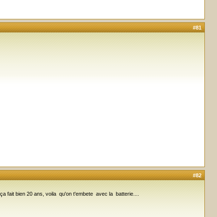
#81
#82
 fait bien 20 ans, voila qu'on t'embete avec la batterie....