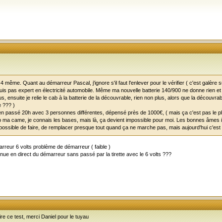
 4 même. Quant au démarreur Pascal, j'ignore s'il faut l'enlever pour le vérifier ( c'est galère
e suis pas expert en électricité automobile. Même ma nouvelle batterie 140/900 ne donne rien et
lus, ensuite je relie le cab à la batterie de la découvrable, rien non plus, alors que la décou
e ??? )
ien passé 20h avec 3 personnes différentes, dépensé près de 1000€, ( mais ça c'est pas le plus 
p ma came, je connais les bases, mais là, ça devient impossible pour moi. Les bonnes âmes 
 possible de faire, de remplacer presque tout quand ça ne marche pas, mais aujourd'hui c'est mo
rreur 6 volts problème de démarreur ( faible )
nue en direct du démarreur sans passé par la tirette avec le 6 volts ???
ire ce test, merci Daniel pour le tuyau