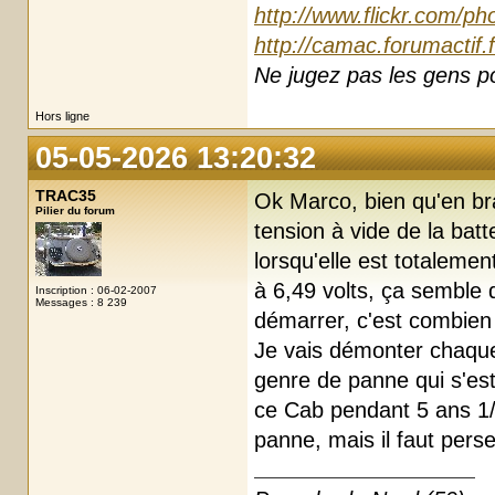
http://www.flickr.com/ph
http://camac.forumactif.
Ne jugez pas les gens pou
Hors ligne
05-05-2026 13:20:32
TRAC35
Ok Marco, bien qu'en br
Pilier du forum
tension à vide de la batt
lorsqu'elle est totaleme
à 6,49 volts, ça semble
Inscription : 06-02-2007
Messages : 8 239
démarrer, c'est combien
Je vais démonter chaque
genre de panne qui s'est 
ce Cab pendant 5 ans 1/2
panne, mais il faut pers