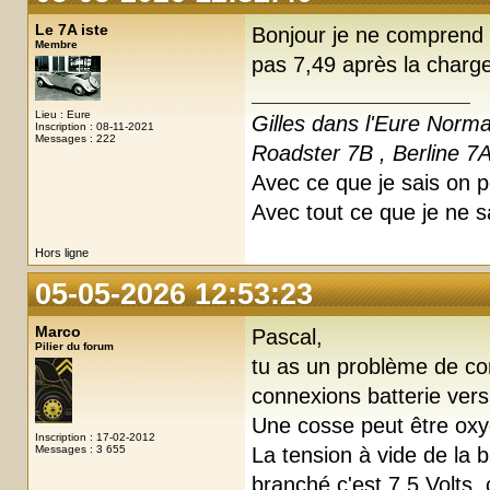
Le 7A iste
Bonjour je ne comprend 
Membre
pas 7,49 après la charg
Lieu : Eure
Gilles dans l'Eure Norm
Inscription : 08-11-2021
Messages : 222
Roadster 7B , Berline 7
Avec ce que je sais on pe
Avec tout ce que je ne s
Hors ligne
05-05-2026 12:53:23
Marco
Pascal,
Pilier du forum
tu as un problème de con
connexions batterie ve
Une cosse peut être oxy
Inscription : 17-02-2012
Messages : 3 655
La tension à vide de la b
branché c'est 7.5 Volts,