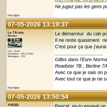
http://camac.forumactif.
Ne jugez pas les gens pou
Hors ligne
07-05-2026 13:19:37
Le 7A iste
Le démarreur du cab po
Membre
Il ne reste quasiment ri
C’est pour ça que j’aurai
Lieu : Eure
Inscription : 08-11-2021
Messages : 222
Gilles dans l'Eure Norm
Roadster 7B , Berline 7
Avec ce que je sais on pe
Avec tout ce que je ne s
Hors ligne
07-05-2026 13:50:54
YVESD
Pascal, as-tu essayé un 