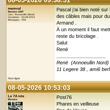
mareval
Pascal j’ai bien noté sur
Membre GMT
Lieu : Annoeullin (Nord)
des câbles mais pour du 
Inscription : 03-08-2014
Messages : 556
Armand .
À un moment il faut mett
reste du bricolage .
Salut
René
René (Annoeullin Nord)
11 Legere 38 , ami6 ber
Hors ligne
08-05-2026 10:53:03
Le 7A iste
Post76
Membre
Phares en veilleuse