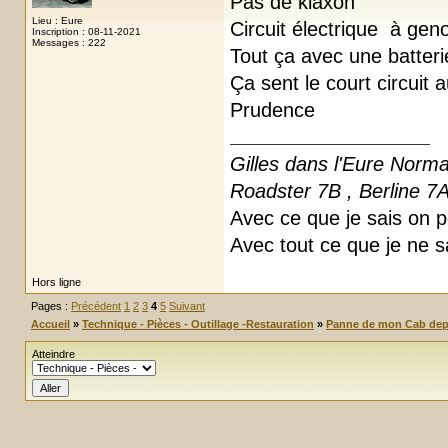
Pas de klaxon
Lieu : Eure
Circuit électrique à gen
Inscription : 08-11-2021
Messages : 222
Tout ça avec une batter
Ça sent le court circuit
Prudence
Gilles dans l'Eure Norm
Roadster 7B , Berline 7
Avec ce que je sais on pe
Avec tout ce que je ne s
Hors ligne
Pages :
Précédent
1
2
3
4
5
Suivant
Accueil
»
Technique - Pièces - Outillage -Restauration
»
Panne de mon Cab dep
Atteindre