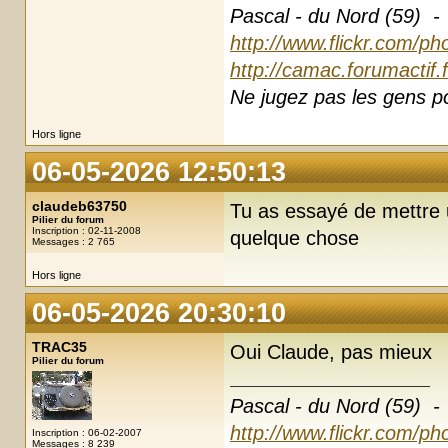
Pascal - du Nord (59) -
http://www.flickr.com/ph
http://camac.forumactif.
Ne jugez pas les gens pou
Hors ligne
06-05-2026 12:50:13
claudeb63750
Tu as essayé de mettre 
Pilier du forum
Inscription : 02-11-2008
quelque chose
Messages : 2 765
Hors ligne
06-05-2026 20:30:10
TRAC35
Oui Claude, pas mieux
Pilier du forum
Pascal - du Nord (59) -
http://www.flickr.com/ph
Inscription : 06-02-2007
Messages : 8 239