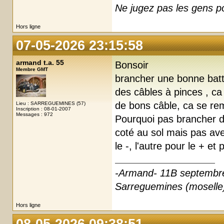
Ne jugez pas les gens pou
Hors ligne
07-05-2026 23:15:58
armand t.a. 55
Bonsoir
Membre GMT
brancher une bonne batt
des câbles à pinces , c
de bons câble, ca se rem
Lieu : SARREGUEMINES (57)
Inscription : 08-01-2007
Messages : 972
Pourquoi pas brancher d
coté au sol mais pas ave
le -, l'autre pour le + et 
-Armand- 11B septembr
Sarreguemines (moselle
Hors ligne
08-05-2026 09:38:51