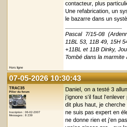
contacteur, plus particu
Une refabrication, un sys
le bazarre dans un systèm
Pascal 7/15-08 (Arden
11BL 53, 11B 49, 15H 5
+11BL et 11B Dinky, Joue
Tombé dans la marmite à
Hors ligne
07-05-2026 10:30:43
TRAC35
Daniel, on a testé 3 al
Pilier du forum
j'ignore s'il faut l'enleve
dit plus haut, je cherche
ne suis pas expert en él
Inscription : 06-02-2007
Messages : 8 239
ne donne rien et j'en pas