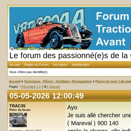
Le forum des passionné(e)s de la 
Accueil
Règles du Forum
Inscription
Identification
Vous n'êtes pas identifié(e).
Accueil
»
Technique - Pièces - Outillage -Restauration
»
Panne de mon Cab dep
Pages :
Précédent
1
2
3
4
5
Suivant
05-05-2026 12:00:49
TRAC35
Ayo
Pilier du forum
Je suis allé chercher un
( Mareval ) 900 140
Inscription : 06-02-2007