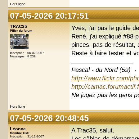
Hors ligne
07-05-2026 20:17:51
TRAC35
Yves, j'ai pas le guide 
Pilier du forum
René, j'ai expliqué #88 p
pinces, pas de résultat,
Reste à faire tester et 
Inscription : 06-02-2007
Messages : 8 239
Pascal - du Nord (59) -
http://www.flickr.com/ph
http://camac.forumactif.
Ne jugez pas les gens pou
Hors ligne
07-05-2026 20:48:45
Léonce
A Trac35, salut.
Membre GMT
Inscription : 31-12-2007
Les câbles de démarrage