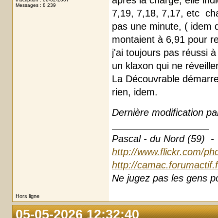
après la charge, elle in
Messages : 8 239
7,19, 7,18, 7,17, etc 
pas une minute, ( idem 
montaient à 6,91 pour r
j'ai toujours pas réussi 
un klaxon qui ne réveille
La Découvrable démarre, 
rien, idem.
Dernière modification p
Pascal - du Nord (59) -
http://www.flickr.com/ph
http://camac.forumactif.
Ne jugez pas les gens pou
Hors ligne
05-05-2026 12:32:40