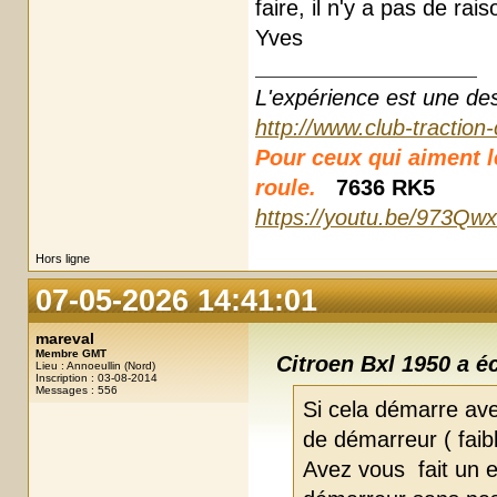
faire, il n'y a pas de rais
Yves
L'expérience est une des r
http://www.club-traction
Pour ceux qui aiment les
roule.
7636 RK5
https://youtu.be/973Qw
Hors ligne
07-05-2026 14:41:01
mareval
Membre GMT
Citroen Bxl 1950 a éc
Lieu : Annoeullin (Nord)
Inscription : 03-08-2014
Messages : 556
Si cela démarre ave
de démarreur ( faibl
Avez vous fait un e