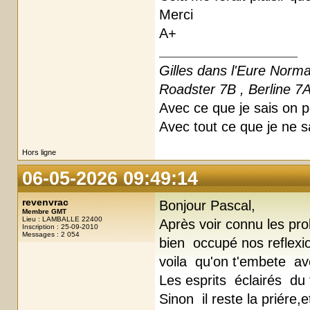
Merci
A+
Gilles dans l'Eure Norm
Roadster 7B , Berline 7
Avec ce que je sais on pe
Avec tout ce que je ne s
Hors ligne
06-05-2026 09:49:14
revenvrac
Bonjour Pascal,
Membre GMT
Lieu : LAMBALLE 22400
Après voir connu les pr
Inscription : 25-09-2010
Messages : 2 054
bien occupé nos reflexio
voila qu'on t'embete ave
Les esprits éclairés du f
Sinon il reste la priére,e