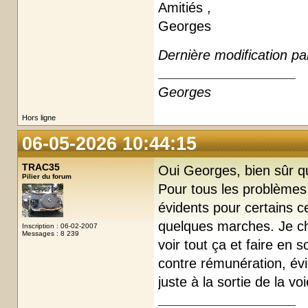
Amitiés ,
Georges
Dernière modification p
Georges
Hors ligne
06-05-2026 10:44:15
TRAC35
Oui Georges, bien sûr q
Pilier du forum
Pour tous les problèmes 
évidents pour certains ce
quelques marches. Je c
Inscription : 06-02-2007
Messages : 8 239
voir tout ça et faire en 
contre rémunération, év
juste à la sortie de la voi