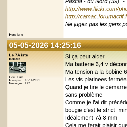
Pascal - du Nord (59) -
http://www.flickr.com/ph
http://camac.forumactif.
Ne jugez pas les gens pou
Hors ligne
05-05-2026 14:25:16
Le 7A iste
Si ça peut aider
Membre
Ma batterie 6,4 v décon
Ma tension a la bobine 6
Lieu : Eure
Les vis platinees fermée
Inscription : 08-11-2021
Messages : 222
Quand je tire le démarre
sans problème
Comme je l’ai dit précéd
bougie c’est le strict m
Idéalement 7à 8 mm
Cela me ferait plaisir 