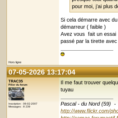
pour moi, j'ai plus d
Si cela démarre avec du
démarreur ( faible )
Avez vous fait un essai
passé par la tirette avec
Hors ligne
07-05-2026 13:17:04
TRAC35
Il me faut trouver quelqu
Pilier du forum
tuyau
Pascal - du Nord (59) -
Inscription : 06-02-2007
Messages : 8 239
http://www.flickr.com/ph