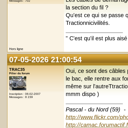
Messages : 702
la section du fil ?
Qu'est ce qui se passe q
Tractionnicivilités.
" C'est qu'il est plus ais
Hors ligne
07-05-2026 21:00:54
TRAC35
Oui, ce sont des câbles p
Pilier du forum
le bac, elle rentre aux fo
même sur l'autreTtracti
mmm dispo )
Inscription : 06-02-2007
Messages : 8 239
Pascal - du Nord (59) -
http://www.flickr.com/ph
http://camac.forumactif.