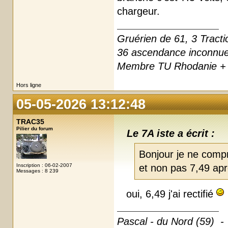
chargeur.
Gruérien de 61, 3 Tracti
36 ascendance inconnu
Membre TU Rhodanie + 
Hors ligne
05-05-2026 13:12:48
TRAC35
Pilier du forum
Le 7A iste a écrit :
Bonjour je ne comp
et non pas 7,49 apr
Inscription : 06-02-2007
Messages : 8 239
oui, 6,49 j'ai rectifié
Pascal - du Nord (59) -