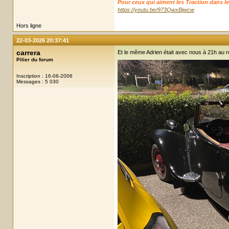
Pour ceux qui aiment les Traction dans leur ju
https://youtu.be/973QwxBjwcw
Hors ligne
22-03-2026 20:37:41
carrera
Et le même Adrien était avec nous à 21h au r
Pilier du forum
Inscription : 16-08-2006
Messages : 5 030