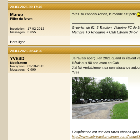
20-03-2026 20:17:40
Marco
Yves, tu connais Adrien, le monde est petit
Pilier du forum
Gruérien de 61, 3 Traction, Victorine 7C de
Inscription : 17-02-2012
Messages : 3 655
Membre TU Rhodanie + Club Citroën 34-57
Hors ligne
20-03-2026 20:44:26
YVESD
Je l'avais aperçu en 2021 quand ils étaient v
Modérateur
Il était aux 90 ans avec ce Cab.
Inscription : 03-10-2013
J'ai fait véritablement sa connaissance aujour
Messages : 6 990
Yves
L'expérience est une des rares choses qui s'enr
http://www.club-traction-citroen.com/Accueil