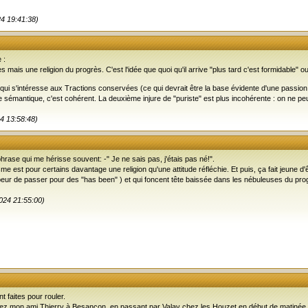
24 19:41:38)
 :
s mais une religion du progrès. C'est l'idée que quoi qu'il arrive "plus tard c'est formidable
i s'intéresse aux Tractions conservées (ce qui devrait être la base évidente d'une passion p
me sémantique, c'est cohérent. La deuxième injure de "puriste" est plus incohérente : on ne 
4 13:58:48)
hrase qui me hérisse souvent: -" Je ne sais pas, j'étais pas né!".
isme est pour certains davantage une religion qu'une attitude réfléchie. Et puis, ça fait jeun
peur de passer pour des "has been" ) et qui foncent tête baissée dans les nébuleuses du pro
2024 21:55:00)
 faites pour rouler.
hez mon ami Thierry à Besançon, en passant par Valay chez les Houzet en début de matinée,