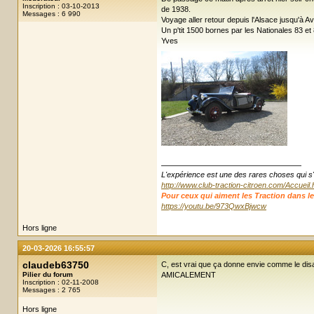
Inscription : 03-10-2013
de 1938.
Messages : 6 990
Voyage aller retour depuis l'Alsace jusqu'à Av
Un p'tit 1500 bornes par les Nationales 83 et
Yves
L'expérience est une des rares choses qui s'enr
http://www.club-traction-citroen.com/Accueil
Pour ceux qui aiment les Traction dans leur ju
https://youtu.be/973QwxBjwcw
Hors ligne
20-03-2026 16:55:57
claudeb63750
C, est vrai que ça donne envie comme le disa
Pilier du forum
AMICALEMENT
Inscription : 02-11-2008
Messages : 2 765
Hors ligne