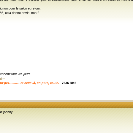
ignon pour le salon et retour.
 86, cela donne envie, non ?
ichit tous les jours.........
.htm
s............ et celle là, en plus, roule.
7636 RK5
it johnny