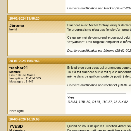
Dernière modification par Tracker (20-01-20
28-01-2024 13:58:20
Jérome
D'accord avec Michel Onfray lorsqu'il déclare
Invité
"le progressisme n'est pas l'envie d'un progrè
Ce qui permet de comprendre pourquoi celui qu
"d'ayatollah". Des religieux emploient la mê
Dernière modification par Jérome (28-01-202
28-01-2024 19:57:56
tracbar21
Et le pire ce sont ceux qui prononcent cette p
Membre
Tout à fait d'accord sur le fait que le modern
Lieu : Haute Marne
même dans ce qu'il comporte de positif ( de 
Inscription : 11-11-2005
Messages : 1 447
Dernière modification par tracbar21 (28-01-
Yves
11B 53, 11BL 50, C4 31, 11C 57, 15-SIX 52
.
Hors ligne
20-03-2026 16:19:05
YVESD
Quand on vous dit que les Traction-Avant sont
Modérateur
De passage ce matin après arrêt hier soir c