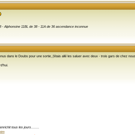
 38 - Alphonsine 11BL de 38 - 11A de 36 ascendance inconnue
enus dans le Doubs pour une sortie, j'étais allé les saluer avec deux - trois gars de chez nou
d'hui.
ichit tous les jours.........
.htm