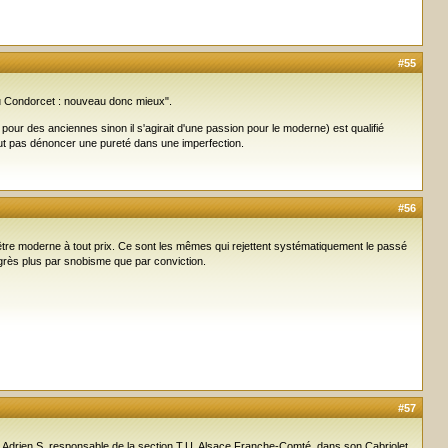
#55
" ou Condorcet : nouveau donc mieux".
our des anciennes sinon il s'agirait d'une passion pour le moderne) est qualifié
peut pas dénoncer une pureté dans une imperfection.
#56
e d'être moderne à tout prix. Ce sont les mêmes qui rejettent systématiquement le passé
grès plus par snobisme que par conviction.
#57
 Adrien S. responsable de la section T.U. Alsace Franche-Comté, dans son Cabriolet