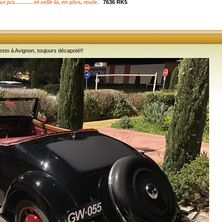
s............ et celle là, en plus, roule.
7636 RK5
esto à Avignon, toujours décapoté!!