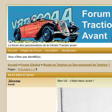
Le forum des passionné(e)s de la Citroën Traction avant
Accueil
Règles du Forum
Inscription
Identification
Vous n'êtes pas identifié(e).
Accueil
»
Forum Général
»
Rouler en Traction ou être passionné de Traction ?
Pages :
Précédent
1
2
3
20-01-2024 17:15:43
Jérome
Bien sûr : c'était mieux avant !
Invité