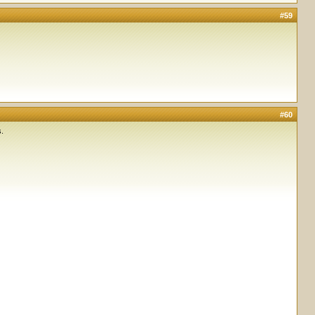
#59
#60
s.