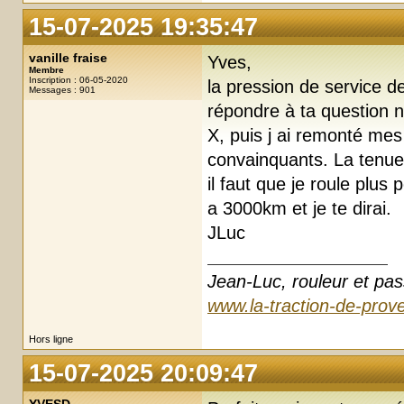
15-07-2025 19:35:47
vanille fraise
Yves,
Membre
Inscription : 06-05-2020
la pression de service d
Messages : 901
répondre à ta question n
X, puis j ai remonté me
convainquants. La tenue 
il faut que je roule plus 
a 3000km et je te dirai.
JLuc
Jean-Luc, rouleur et pas
www.la-traction-de-prove
Hors ligne
15-07-2025 20:09:47