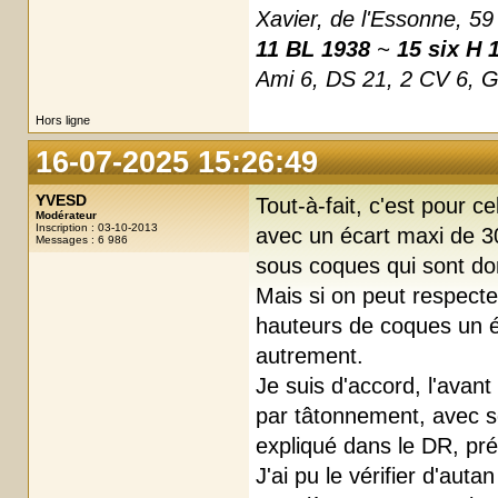
Xavier, de l'Essonne, 59
11 BL 1938
~
15 six H 
Ami 6, DS 21, 2 CV 6, 
Hors ligne
16-07-2025 15:26:49
YVESD
Tout-à-fait, c'est pour c
Modérateur
Inscription : 03-10-2013
avec un écart maxi de 3
Messages : 6 986
sous coques qui sont d
Mais si on peut respecte
hauteurs de coques un éc
autrement.
Je suis d'accord, l'avant 
par tâtonnement, avec s
expliqué dans le DR, p
J'ai pu le vérifier d'aut