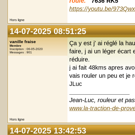
roule.
7636 RK5
https://youtu.be/973Qw
Hors ligne
14-07-2025 08:51:25
vanille fraise
Ça y est j' ai réglé la 
Membre
Inscription : 06-05-2020
faire, j ai un léger écar
Messages : 901
réduire.
j ai fait 48kms apres av
vais rouler un peu et je 
JLuc
Jean-Luc, rouleur et pas
www.la-traction-de-prove
Hors ligne
14-07-2025 13:42:53