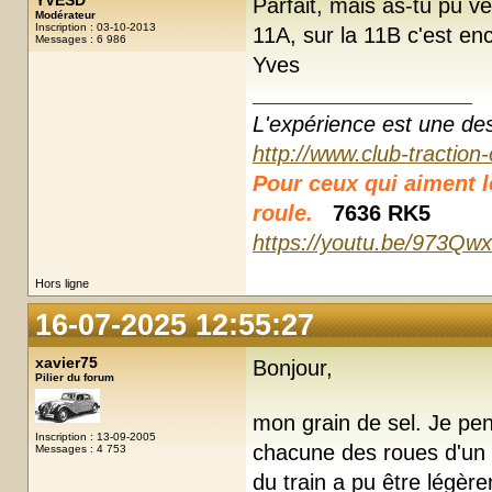
YVESD
Parfait, mais as-tu pu vér
Modérateur
Inscription : 03-10-2013
11A, sur la 11B c'est en
Messages : 6 986
Yves
L'expérience est une des r
http://www.club-traction
Pour ceux qui aiment les
roule.
7636 RK5
https://youtu.be/973Qw
Hors ligne
16-07-2025 12:55:27
xavier75
Bonjour,
Pilier du forum
mon grain de sel. Je pens
Inscription : 13-09-2005
chacune des roues d'un
Messages : 4 753
du train a pu être légèr