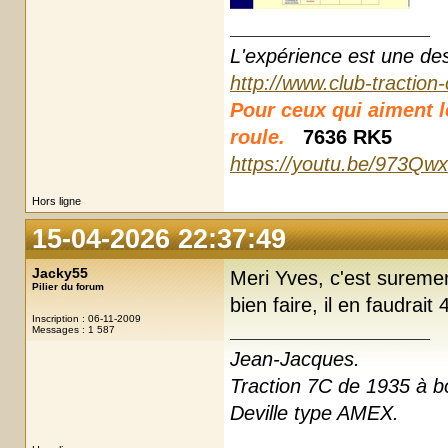
L'expérience est une des r
http://www.club-traction
Pour ceux qui aiment les
roule.
7636 RK5
https://youtu.be/973Qw
Hors ligne
15-04-2026 22:37:49
Jacky55
Meri Yves, c'est suremen
Pilier du forum
bien faire, il en faudrait
Inscription : 06-11-2009
Messages : 1 587
Jean-Jacques.
Traction 7C de 1935 à boi
Deville type AMEX.