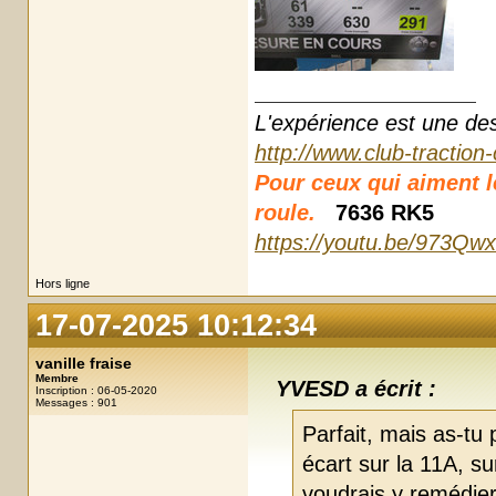
L'expérience est une des r
http://www.club-traction
Pour ceux qui aiment les
roule.
7636 RK5
https://youtu.be/973Qw
Hors ligne
17-07-2025 10:12:34
vanille fraise
Membre
YVESD a écrit :
Inscription : 06-05-2020
Messages : 901
Parfait, mais as-tu p
écart sur la 11A, su
voudrais y remédier