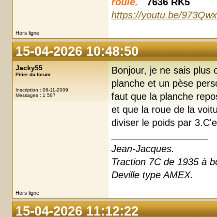
roule.
7636 RK5
https://youtu.be/973Qw
Hors ligne
15-04-2026 10:48:50
Jacky55
Bonjour, je ne sais plus
Pilier du forum
planche et un pèse pers
Inscription : 06-11-2009
faut que la planche repo
Messages : 1 587
et que la roue de la voi
diviser le poids par 3.C
Jean-Jacques.
Traction 7C de 1935 à boi
Deville type AMEX.
Hors ligne
15-04-2026 11:12:22