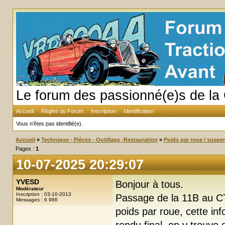
Le forum des passionné(e)s de la 
Accueil
Règles du Forum
Inscription
Identification
Vous n'êtes pas identifié(e).
Accueil
»
Technique - Pièces - Outillage -Restauration
»
Poids par roue / suspe
Pages :
1
10-07-2025 20:29:07
YVESD
Bonjour à tous.
Modérateur
Inscription : 03-10-2013
Passage de la 11B au CT
Messages : 6 986
poids par roue, cette inf