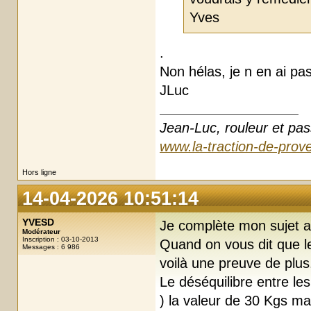
Yves
.
Non hélas, je n en ai pa
JLuc
Jean-Luc, rouleur et pas
www.la-traction-de-prove
Hors ligne
14-04-2026 10:51:14
YVESD
Je complète mon sujet a
Modérateur
Inscription : 03-10-2013
Quand on vous dit que l
Messages : 6 986
voilà une preuve de plus
Le déséquilibre entre le
) la valeur de 30 Kgs ma