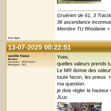
Gruérien de 61, 3 Tracti
36 ascendance inconnu
Membre TU Rhodanie + 
Hors ligne
13-07-2025 00:22:51
vanille fraise
Yves,
Membre
Inscription : 06-05-2020
quelles valeurs prends t
Messages : 901
Le MR donne des valeurs
toute facon, les pneus r
ma question.
je dois régler la hauteur
JLuc