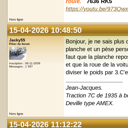
roule.
7636 RK5
https://youtu.be/973Qw
Hors ligne
15-04-2026 10:48:50
Jacky55
Bonjour, je ne sais plus
Pilier du forum
planche et un pèse pers
faut que la planche repo
et que la roue de la voi
Inscription : 06-11-2009
Messages : 1 587
diviser le poids par 3.C
Jean-Jacques.
Traction 7C de 1935 à boi
Deville type AMEX.
Hors ligne
15-04-2026 11:12:22