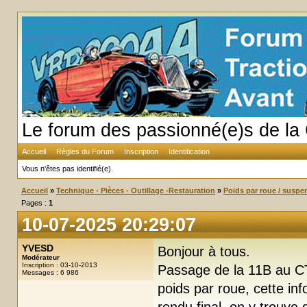
Le forum des passionné(e)s de la 
Accueil
Règles du Forum
Inscription
Identification
Vous n'êtes pas identifié(e).
Accueil
»
Technique - Pièces - Outillage -Restauration
»
Poids par roue / suspe
Pages :
1
10-07-2025 20:29:07
YVESD
Bonjour à tous.
Modérateur
Inscription : 03-10-2013
Passage de la 11B au CT
Messages : 6 986
poids par roue, cette inf