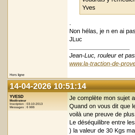
Yves
.
Non hélas, je n en ai pa
JLuc
Jean-Luc, rouleur et pas
www.la-traction-de-prove
Hors ligne
14-04-2026 10:51:14
YVESD
Je complète mon sujet a
Modérateur
Inscription : 03-10-2013
Quand on vous dit que l
Messages : 6 986
voilà une preuve de plus
Le déséquilibre entre le
) la valeur de 30 Kgs ma