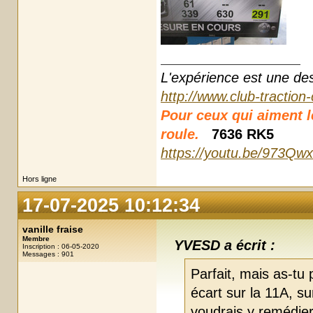
L'expérience est une des r
http://www.club-traction
Pour ceux qui aiment les
roule.
7636 RK5
https://youtu.be/973Qw
Hors ligne
17-07-2025 10:12:34
vanille fraise
Membre
YVESD a écrit :
Inscription : 06-05-2020
Messages : 901
Parfait, mais as-tu p
écart sur la 11A, su
voudrais y remédier