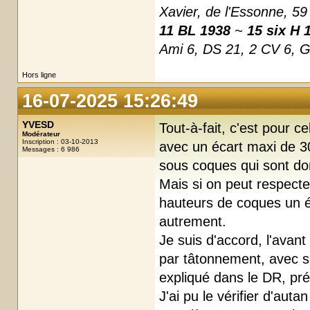
Xavier, de l'Essonne, 59
11 BL 1938
~
15 six H 
Ami 6, DS 21, 2 CV 6, 
Hors ligne
16-07-2025 15:26:49
YVESD
Tout-à-fait, c'est pour c
Modérateur
Inscription : 03-10-2013
avec un écart maxi de 3
Messages : 6 986
sous coques qui sont d
Mais si on peut respecte
hauteurs de coques un éc
autrement.
Je suis d'accord, l'avant 
par tâtonnement, avec s
expliqué dans le DR, p
J'ai pu le vérifier d'aut