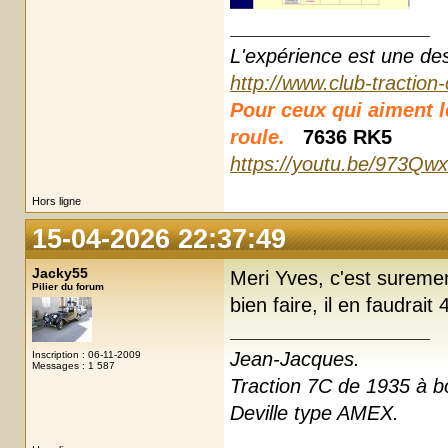
L'expérience est une des r
http://www.club-traction
Pour ceux qui aiment les
roule.
7636 RK5
https://youtu.be/973Qw
Hors ligne
15-04-2026 22:37:49
Jacky55
Meri Yves, c'est suremen
Pilier du forum
bien faire, il en faudrait
Jean-Jacques.
Inscription : 06-11-2009
Messages : 1 587
Traction 7C de 1935 à boi
Deville type AMEX.