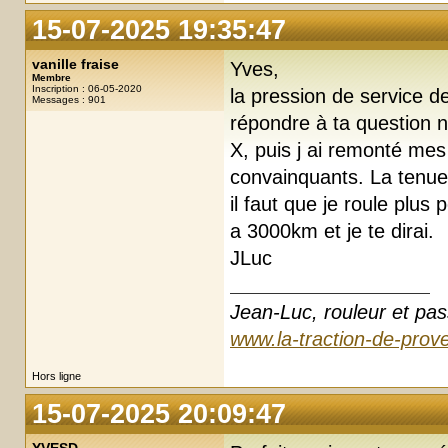
15-07-2025 19:35:47
vanille fraise
Yves,
Membre
Inscription : 06-05-2020
la pression de service d
Messages : 901
répondre à ta question n
X, puis j ai remonté me
convainquants. La tenue 
il faut que je roule plus 
a 3000km et je te dirai.
JLuc
Jean-Luc, rouleur et pas
www.la-traction-de-prove
Hors ligne
15-07-2025 20:09:47