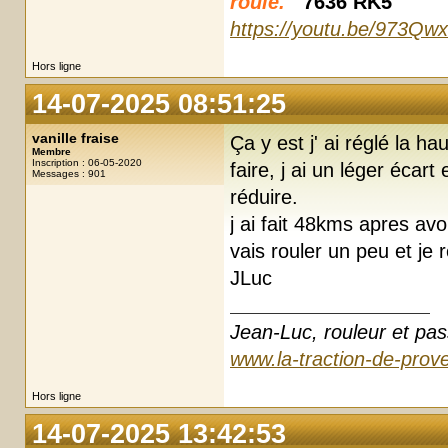
roule.
7636 RK5
https://youtu.be/973Qw
Hors ligne
14-07-2025 08:51:25
vanille fraise
Ça y est j' ai réglé la 
Membre
Inscription : 06-05-2020
faire, j ai un léger écar
Messages : 901
réduire.
j ai fait 48kms apres av
vais rouler un peu et je 
JLuc
Jean-Luc, rouleur et pas
www.la-traction-de-prove
Hors ligne
14-07-2025 13:42:53