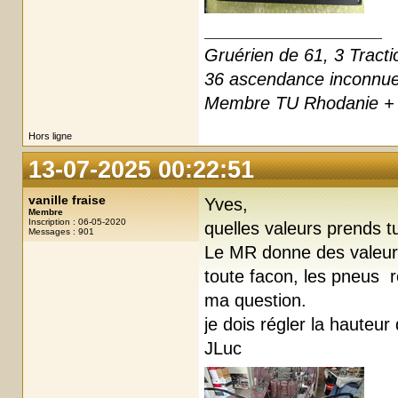
Gruérien de 61, 3 Tracti
36 ascendance inconnu
Membre TU Rhodanie + 
Hors ligne
13-07-2025 00:22:51
vanille fraise
Yves,
Membre
Inscription : 06-05-2020
quelles valeurs prends t
Messages : 901
Le MR donne des valeurs
toute facon, les pneus r
ma question.
je dois régler la hauteur
JLuc