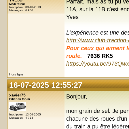
YVESD
Parfait, mais as-tu pu vér
Modérateur
Inscription : 03-10-2013
11A, sur la 11B c'est en
Messages : 6 986
Yves
L'expérience est une des r
http://www.club-traction
Pour ceux qui aiment les
roule.
7636 RK5
https://youtu.be/973Qw
Hors ligne
16-07-2025 12:55:27
xavier75
Bonjour,
Pilier du forum
mon grain de sel. Je pens
Inscription : 13-09-2005
chacune des roues d'un
Messages : 4 753
du train a pu être légèr