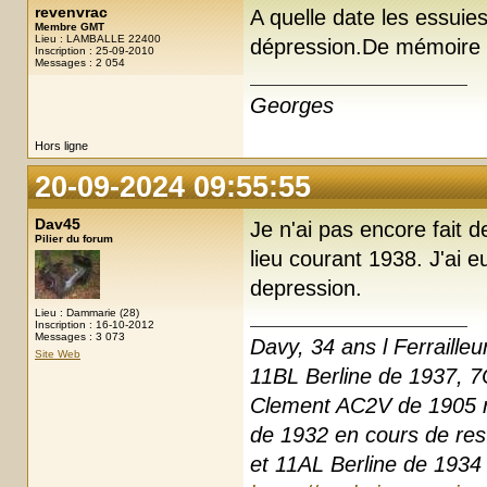
revenvrac
A quelle date les essuie
Membre GMT
Lieu : LAMBALLE 22400
dépression.De mémoire l
Inscription : 25-09-2010
Messages : 2 054
Georges
Hors ligne
20-09-2024 09:55:55
Dav45
Je n'ai pas encore fait 
Pilier du forum
lieu courant 1938. J'ai 
depression.
Lieu : Dammarie (28)
Inscription : 16-10-2012
Messages : 3 073
Davy, 34 ans l Ferrailleu
Site Web
11BL Berline de 1937, 7
Clement AC2V de 1905 r
de 1932 en cours de res
et 11AL Berline de 1934 