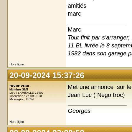
amitiés
marc
Marc
Tout finit par s’arrange
11 BL livrée le 8 septe
1982 dans son garage pa
Hors ligne
20-09-2024 15:37:26
revenvrac
Met une annonce sur le 
Membre GMT
Lieu : LAMBALLE 22400
Jean Luc ( Nego troc)
Inscription : 25-09-2010
Messages : 2 054
Georges
Hors ligne