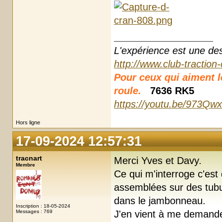
L'expérience est une des r
http://www.club-traction
Pour ceux qui aiment les
roule.
7636 RK5
https://youtu.be/973Qw
Hors ligne
17-09-2024 12:57:31
tracnart
Merci Yves et Davy.
Membre
Ce qui m'interroge c'est
assemblées sur des tubu
dans le jambonneau.
Inscription : 18-05-2024
Messages : 769
J'en vient à me demande