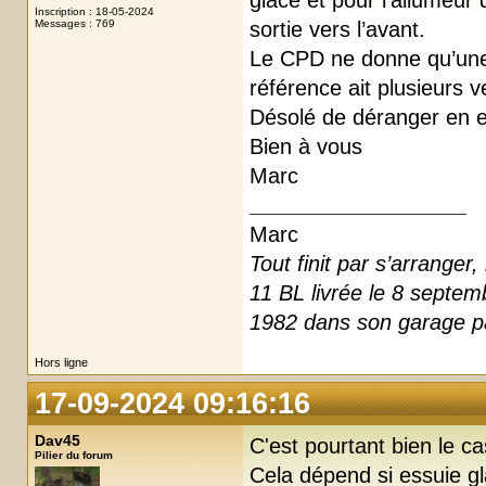
glace et pour l’allumeur
Inscription : 18-05-2024
Messages : 769
sortie vers l’avant.
Le CPD ne donne qu’une
référence ait plusieurs 
Désolé de déranger en e
Bien à vous
Marc
Marc
Tout finit par s’arrange
11 BL livrée le 8 septe
1982 dans son garage pa
Hors ligne
17-09-2024 09:16:16
Dav45
C'est pourtant bien le c
Pilier du forum
Cela dépend si essuie g