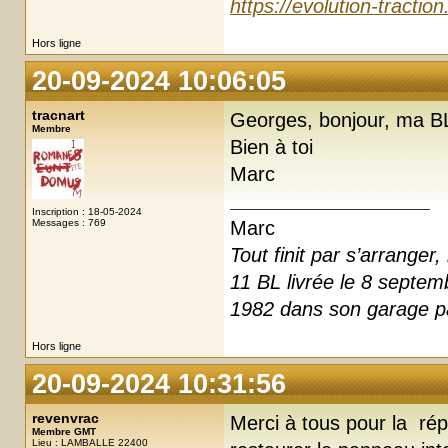
https://evolution-tractio
Hors ligne
20-09-2024 10:06:05
tracnart
Georges, bonjour, ma BL
Membre
Bien à toi
Marc
Inscription : 18-05-2024
Messages : 769
Marc
Tout finit par s’arrange
11 BL livrée le 8 septe
1982 dans son garage pa
Hors ligne
20-09-2024 10:31:56
revenvrac
Merci à tous pour la ré
Membre GMT
Lieu : LAMBALLE 22400