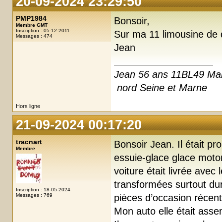
20-09-2024 23:29:50
PMP1984
Bonsoir,
Membre GMT
Inscription : 05-12-2011
Sur ma 11 limousine de 
Messages : 474
Jean
Jean 56 ans 11BL49 Ma
nord Seine et Marne
Hors ligne
21-09-2024 00:17:20
tracnart
Bonsoir Jean. Il était 
Membre
essuie-glace glace motori
voiture était livrée avec
transformées surtout du
Inscription : 18-05-2024
Messages : 769
pièces d’occasion récent
Mon auto elle était ass