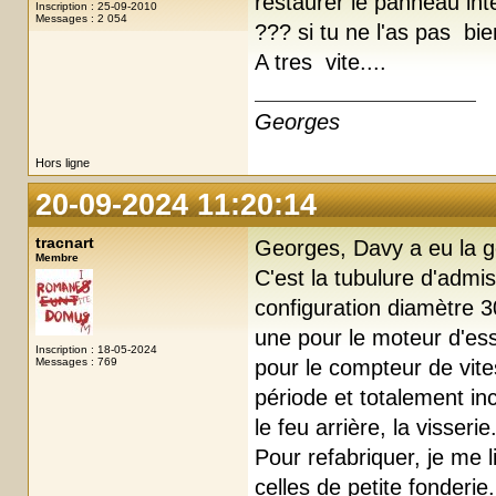
restaurer le panneau int
Inscription : 25-09-2010
Messages : 2 054
??? si tu ne l'as pas bie
A tres vite....
Georges
Hors ligne
20-09-2024 11:20:14
tracnart
Georges, Davy a eu la g
Membre
C'est la tubulure d'admi
configuration diamètre 3
une pour le moteur d'ess
Inscription : 18-05-2024
Messages : 769
pour le compteur de vite
période et totalement inc
le feu arrière, la visserie
Pour refabriquer, je me l
celles de petite fonderie.