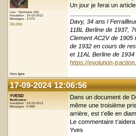
Un jour je ferai un article
Lieu : Dammarie (28)
Inscription : 16-10-2012
Messages : 3 073
Davy, 34 ans l Ferrailleu
Site Web
11BL Berline de 1937, 7
Clement AC2V de 1905 r
de 1932 en cours de res
et 11AL Berline de 1934 
https://evolution-tractio
Hors ligne
17-09-2024 12:06:56
YVESD
Dans un document de Dom
Modérateur
Inscription : 03-10-2013
même une troisième pris
Messages : 6 988
arrière, est t'elle en dia
Le commentaire t'aidera 
Yves