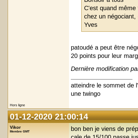
C'est quand même for
chez un négociant, 
Yves
patoudé a peut être négo
20 points pour leur mar
Dernière modification pa
atteindre le sommet de l'
une twingo
Hors ligne
01-12-2020 21:00:14
Vikor
bon ben je viens de prépa
Membre GMT
cale de 15/100 passe jus