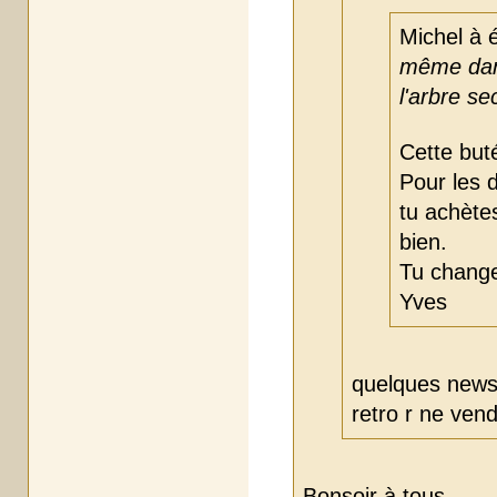
Michel à é
même dans
l'arbre se
Cette but
Pour les 
tu achète
bien.
Tu change
Yves
quelques news
retro r ne vend
Bonsoir à tous