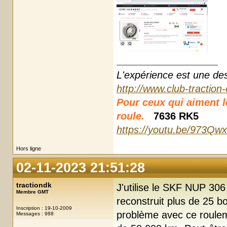
L'expérience est une des r
http://www.club-traction
Pour ceux qui aiment les
roule.
7636 RK5
https://youtu.be/973Qw
Hors ligne
02-11-2023 21:51:28
tractiondk
J'utilise le SKF NUP 30
Membre GMT
reconstruit plus de 25 b
Inscription : 19-10-2009
problème avec ce rouleme
Messages : 988