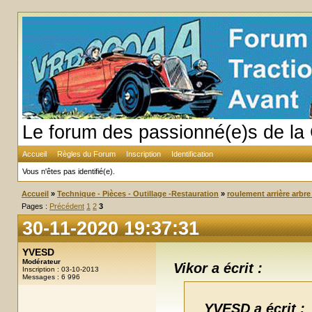
Le forum des passionné(e)s de la 
Accueil
Règles du Forum
Inscription
Identification
Vous n'êtes pas identifié(e).
Accueil
»
Technique - Pièces - Outillage -Restauration
»
roulement arrière arbre
Pages :
Précédent
1
2
3
30-11-2020 19:37:31
YVESD
Modérateur
Vikor a écrit :
Inscription : 03-10-2013
Messages : 6 996
YVESD a écrit :