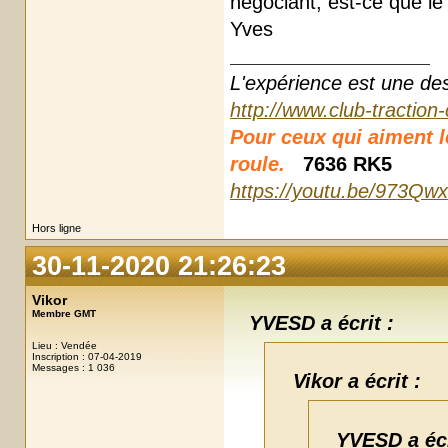
négociant, est-ce que le
Yves
L'expérience est une des r
http://www.club-traction
Pour ceux qui aiment les
roule.
7636 RK5
https://youtu.be/973Qw
Hors ligne
30-11-2020 21:26:23
Vikor
Membre GMT
YVESD a écrit :
Lieu : Vendée
Inscription : 07-04-2019
Messages : 1 036
Vikor a écrit :
YVESD a écr