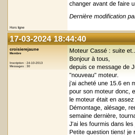
changer avant de faire
Dernière modification pa
Hors ligne
17-03-2024 18:44:40
croisierejaune
Moteur Cassé : suite et...
Membre
Bonjour à tous,
Inscription : 24-10-2013
depuis ce message de Ju
Messages : 30
"nouveau" moteur.
j'ai acheté une 15.6 en 
pour son moteur donc, e
le moteur était en assez
Démontage, alésage, rem
semaine dernière, tourn
J'ai les fourmis dans les
Petite question tiens! je