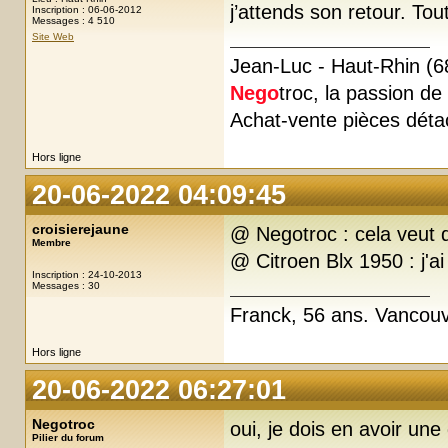
j’attends son retour. Tout
Inscription : 06-06-2012
Messages : 4 510
Site Web
Jean-Luc - Haut-Rhin (6
Nego
troc, la passion de l
Achat-vente pièces déta
Hors ligne
20-06-2022 04:09:45
croisierejaune
@ Negotroc : cela veut d
Membre
@ Citroen Blx 1950 : j'ai
Inscription : 24-10-2013
Messages : 30
Franck, 56 ans. Vancou
Hors ligne
20-06-2022 06:27:01
Negotroc
oui, je dois en avoir un
Pilier du forum