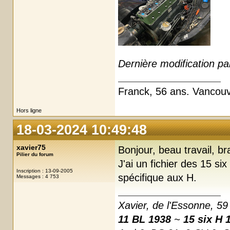
Dernière modification pa
Franck, 56 ans. Vancou
Hors ligne
18-03-2024 10:49:48
xavier75
Bonjour, beau travail, br
Pilier du forum
J'ai un fichier des 15 s
Inscription : 13-09-2005
spécifique aux H.
Messages : 4 753
Xavier, de l'Essonne, 59
11 BL 1938
~
15 six H 