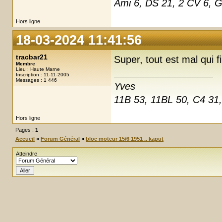
Ami 6, DS 21, 2 CV 6, 
Hors ligne
18-03-2024 11:41:56
tracbar21
Super, tout est mal qui f
Membre
Lieu : Haute Marne
Inscription : 11-11-2005
Messages : 1 446
Yves
11B 53, 11BL 50, C4 31
Hors ligne
Pages :
1
Accueil
»
Forum Général
»
bloc moteur 15/6 1951 .. kaput
Atteindre