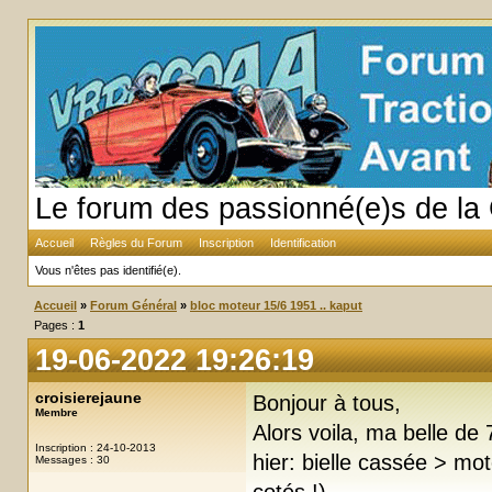
Le forum des passionné(e)s de la 
Accueil
Règles du Forum
Inscription
Identification
Vous n'êtes pas identifié(e).
Accueil
»
Forum Général
»
bloc moteur 15/6 1951 .. kaput
Pages :
1
19-06-2022 19:26:19
croisierejaune
Bonjour à tous,
Membre
Alors voila, ma belle de
Inscription : 24-10-2013
hier: bielle cassée > mo
Messages : 30