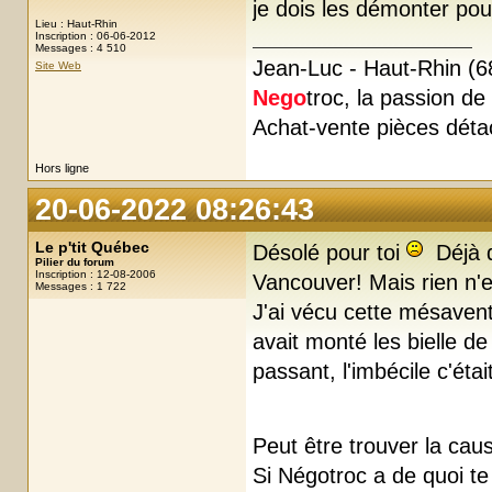
je dois les démonter pou
Lieu : Haut-Rhin
Inscription : 06-06-2012
Messages : 4 510
Jean-Luc - Haut-Rhin (6
Site Web
Nego
troc, la passion de l
Achat-vente pièces déta
Hors ligne
20-06-2022 08:26:43
Le p'tit Québec
Désolé pour toi
Déjà qu
Pilier du forum
Inscription : 12-08-2006
Vancouver! Mais rien n'
Messages : 1 722
J'ai vécu cette mésaven
avait monté les bielle de
passant, l'imbécile c'éta
Peut être trouver la ca
Si Négotroc a de quoi te