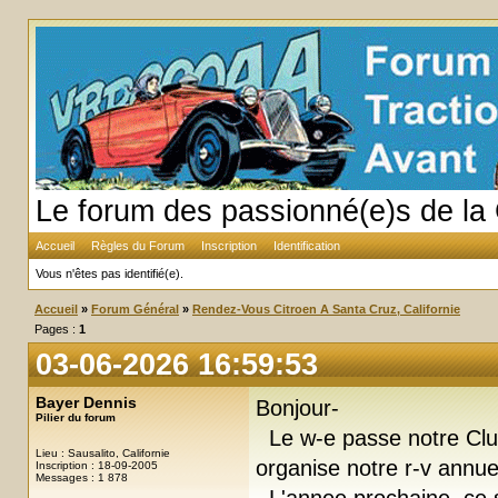
Le forum des passionné(e)s de la 
Accueil
Règles du Forum
Inscription
Identification
Vous n'êtes pas identifié(e).
Accueil
»
Forum Général
»
Rendez-Vous Citroen A Santa Cruz, Californie
Pages :
1
03-06-2026 16:59:53
Bayer Dennis
Bonjour-
Pilier du forum
Le w-e passe notre Clu
Lieu : Sausalito, Californie
organise notre r-v annue
Inscription : 18-09-2005
Messages : 1 878