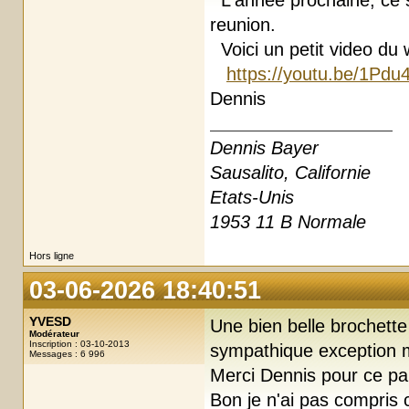
L'annee prochaine, ce se
reunion.
Voici un petit video du
https://youtu.be/1Pd
Dennis
Dennis Bayer
Sausalito, Californie
Etats-Unis
1953 11 B Normale
Hors ligne
03-06-2026 18:40:51
YVESD
Une bien belle brochett
Modérateur
Inscription : 03-10-2013
sympathique exception 
Messages : 6 996
Merci Dennis pour ce pa
Bon je n'ai pas compris 