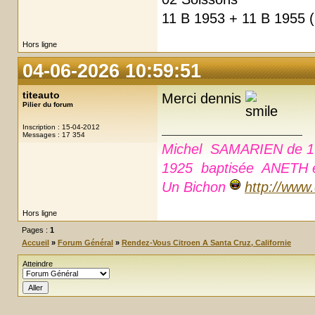
11 B 1953 + 11 B 1955 (
Hors ligne
04-06-2026 10:59:51
titeauto
Merci dennis
Pilier du forum
Inscription : 15-04-2012
Messages : 17 354
Michel SAMARIEN de 1
1925 baptisée ANETH e
Un Bichon
http://www
Hors ligne
Pages :
1
Accueil
»
Forum Général
»
Rendez-Vous Citroen A Santa Cruz, Californie
Atteindre