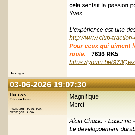
cela sentait la passion p
Yves
L'expérience est une des r
http://www.club-traction
Pour ceux qui aiment les
roule.
7636 RK5
https://youtu.be/973Qw
Hors ligne
03-06-2026 19:07:30
Ursulon
Magnifique
Pilier du forum
Merci
Inscription : 30-01-2007
Messages : 4 247
Alain Chaise - Essonne -
Le développement durabl