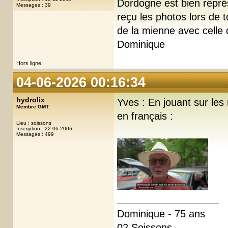
Dordogne est bien représe
Messages : 39
reçu les photos lors de 
de la mienne avec celle d
Dominique
Hors ligne
04-06-2026 00:16:34
hydrolix
Yves : En jouant sur les
Membre GMT
en français :
Lieu : soissons
Inscription : 22-06-2006
Messages : 499
Dominique - 75 ans
02 Soissons