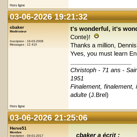
Hors ligne
03-06-2026 19:21:32
cbaker
t's wonderful, it's won
Modérateur
Conte)!
Inscription : 16-03-2008
Thanks a million, Denni
Messages : 12 410
Yves, you must learn E
Christoph - 71 ans - Sai
1951
Finalement, finalement, i
adulte
(J.Brel)
Hors ligne
03-06-2026 21:25:06
Herve51
Membre
cbaker a écrit :
Inscription : 04-01-2017