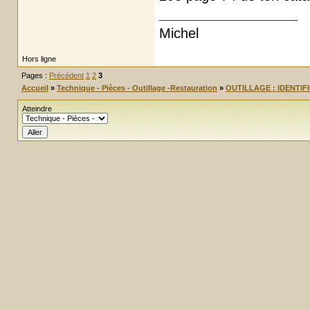
Michel
Hors ligne
Pages :
Précédent
1
2
3
Accueil
»
Technique - Pièces - Outillage -Restauration
»
OUTILLAGE : IDENTIF
Atteindre