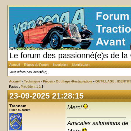
Le forum des passionné(e)s de la 
Accueil
Règles du Forum
Inscription
Identification
Vous n'êtes pas identifié(e).
Accueil
»
Technique - Pièces - Outillage -Restauration
»
OUTILLAGE : IDENTIF
Pages :
Précédent
1
2
3
23-09-2025 21:28:15
Tracnam
Merci
.
Pilier du forum
Amicales salutations de 