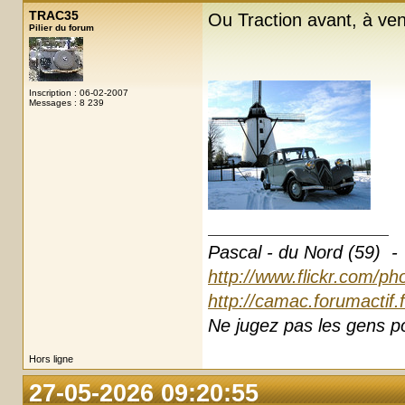
TRAC35
Ou Traction avant, à ve
Pilier du forum
Inscription : 06-02-2007
Messages : 8 239
Pascal - du Nord (59) -
http://www.flickr.com/ph
http://camac.forumactif.
Ne jugez pas les gens pou
Hors ligne
27-05-2026 09:20:55