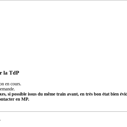
ar la TdP
on en cours.
 demande.
 axes, si possible issus du même train avant, en très bon état bien
ontacter en MP.
.