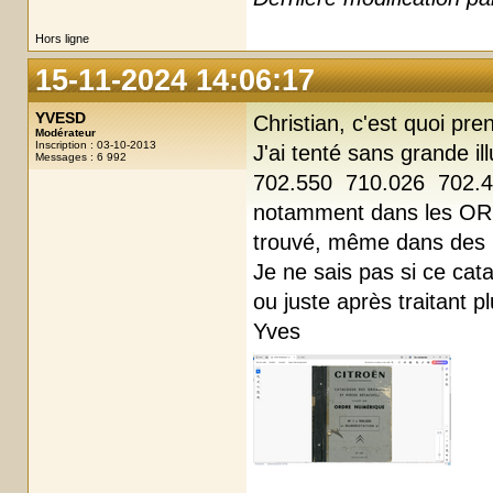
Hors ligne
15-11-2024 14:06:17
YVESD
Christian, c'est quoi pre
Modérateur
Inscription : 03-10-2013
J'ai tenté sans grande il
Messages : 6 992
702.550 710.026 702.493
notamment dans les OR
trouvé, même dans des 
Je ne sais pas si ce cat
ou juste après traitant p
Yves