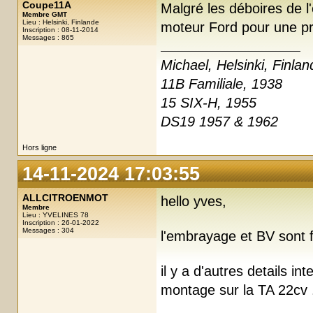
Coupe11A
Malgré les déboires de l'
Membre GMT
Lieu : Helsinki, Finlande
moteur Ford pour une pr
Inscription : 08-11-2014
Messages : 865
Michael, Helsinki, Finlan
11B Familiale, 1938
15 SIX-H, 1955
DS19 1957 & 1962
Hors ligne
14-11-2024 17:03:55
ALLCITROENMOT
hello yves,
Membre
Lieu : YVELINES 78
Inscription : 26-01-2022
Messages : 304
l'embrayage et BV sont 
il y a d'autres details i
montage sur la TA 22cv .