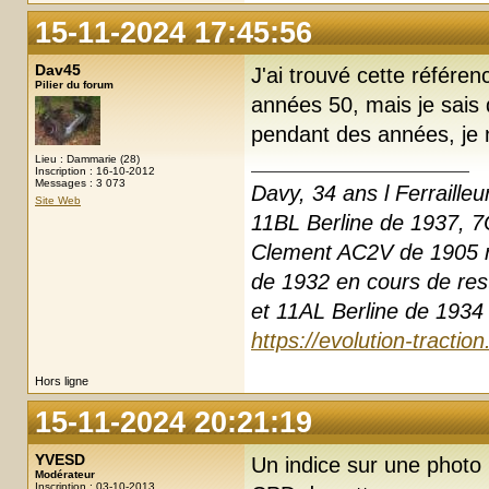
15-11-2024 17:45:56
Dav45
J'ai trouvé cette référe
Pilier du forum
années 50, mais je sais 
pendant des années, je n
Lieu : Dammarie (28)
Inscription : 16-10-2012
Messages : 3 073
Davy, 34 ans l Ferrailleu
Site Web
11BL Berline de 1937, 7
Clement AC2V de 1905 r
de 1932 en cours de res
et 11AL Berline de 1934 
https://evolution-tractio
Hors ligne
15-11-2024 20:21:19
YVESD
Un indice sur une photo 
Modérateur
Inscription : 03-10-2013