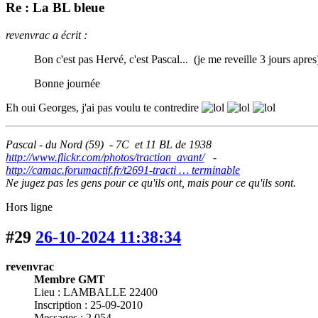
Re : La BL bleue
revenvrac a écrit :
Bon c'est pas Hervé, c'est Pascal... (je me reveille 3 jours apre
Bonne journée
Eh oui Georges, j'ai pas voulu te contredire
Pascal - du Nord (59) - 7C et 11 BL de 1938
http://www.flickr.com/photos/traction_avant/
-
http://camac.forumactif.fr/t2691-tracti … terminable
Ne jugez pas les gens pour ce qu'ils ont, mais pour ce qu'ils sont.
Hors ligne
#29
26-10-2024 11:38:34
revenvrac
Membre GMT
Lieu : LAMBALLE 22400
Inscription : 25-09-2010
Messages : 2 054