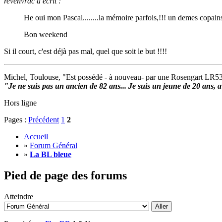
revenvrac a écrit :
He oui mon Pascal........la mémoire parfois,!!! un demes copains 
Bon weekend
Si il court, c'est déjà pas mal, quel que soit le but !!!!
Michel, Toulouse, "Est possédé - à nouveau- par une Rosengart LR5
"Je ne suis pas un ancien de 82 ans... Je suis un jeune de 20 ans, av
Hors ligne
Pages :
Précédent
1
2
Accueil
»
Forum Général
»
La BL bleue
Pied de page des forums
Atteindre