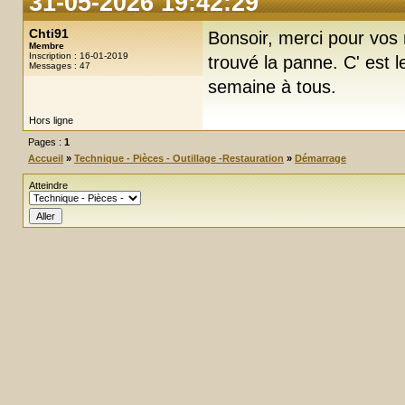
31-05-2026 19:42:29
Chti91
Bonsoir, merci pour vos 
Membre
Inscription : 16-01-2019
trouvé la panne. C' est 
Messages : 47
semaine à tous.
Hors ligne
Pages :
1
Accueil
»
Technique - Pièces - Outillage -Restauration
»
Démarrage
Atteindre