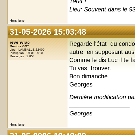
1964 !
Lieu: Souvent dans le 93
Hors ligne
31-05-2026 15:03:48
revenvrac
Regarde l'état du condo 
Membre GMT
Lieu : LAMBALLE 22400
autre en supposant auss
Inscription : 25-09-2010
Messages : 2 054
Comme le dis Luc il te f
Tu vas trouver..
Bon dimanche
Georges
Dernière modification p
Georges
Hors ligne