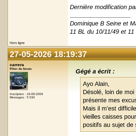
Dernière modification pa
Dominique B Seine et M
11 BL du 10/11/49 et 11
Hors ligne
27-05-2026 18:19:37
carrera
Pilier du forum
Gégé a écrit :
Ayo Alain,
Désolé, loin de moi l
Inscription : 16-08-2006
Messages : 5 030
présente mes excu
Mais il m'est diffi
vieilles caisses po
positifs au sujet de 