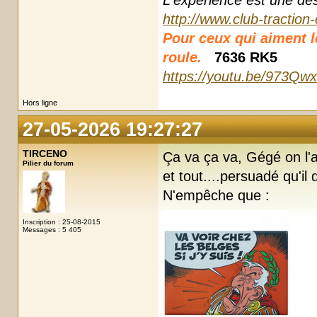
L'expérience est une des r
http://www.club-traction
Pour ceux qui aiment les
roule.
7636 RK5
https://youtu.be/973Qw
Hors ligne
27-05-2026 19:27:27
TIRCENO
Ça va ça va, Gégé on l'a
Pilier du forum
et tout....persuadé qu'il d
N'empêche que :
Inscription : 25-08-2015
Messages : 5 405