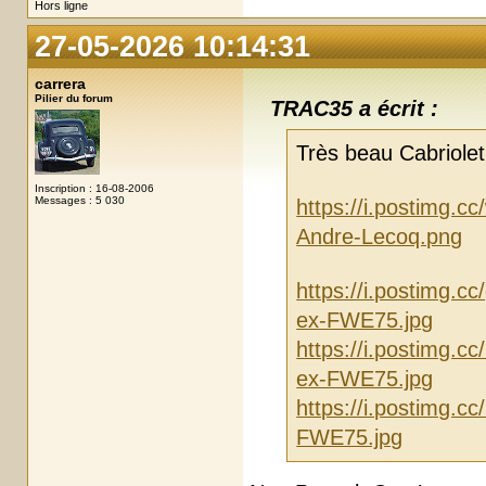
Hors ligne
27-05-2026 10:14:31
carrera
Pilier du forum
TRAC35 a écrit :
Très beau Cabriole
Inscription : 16-08-2006
Messages : 5 030
https://i.postimg
Andre-Lecoq.png
https://i.postimg.
ex-FWE75.jpg
https://i.postimg.
ex-FWE75.jpg
https://i.postimg.
FWE75.jpg