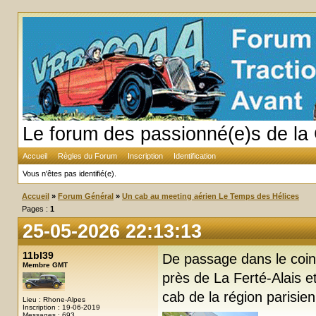
Le forum des passionné(e)s de la 
Accueil
Règles du Forum
Inscription
Identification
Vous n'êtes pas identifié(e).
Accueil
»
Forum Général
»
Un cab au meeting aérien Le Temps des Hélices
Pages :
1
25-05-2026 22:13:13
11bl39
De passage dans le coin,
Membre GMT
près de La Ferté-Alais e
cab de la région parisie
Lieu : Rhone-Alpes
Inscription : 19-06-2019
Messages : 693