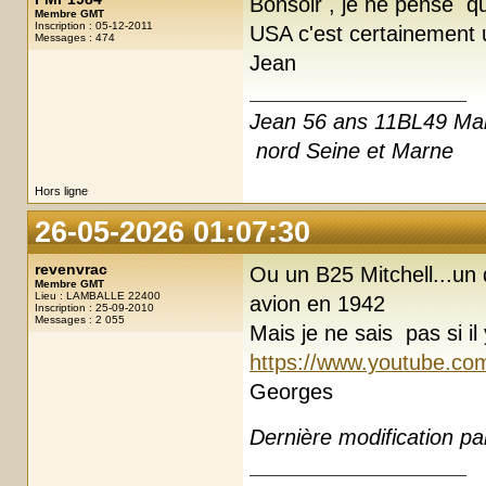
Bonsoir , je ne pense qu
Membre GMT
Inscription : 05-12-2011
USA c'est certainement
Messages : 474
Jean
Jean 56 ans 11BL49 Ma
nord Seine et Marne
Hors ligne
26-05-2026 01:07:30
revenvrac
Ou un B25 Mitchell...un d
Membre GMT
Lieu : LAMBALLE 22400
avion en 1942
Inscription : 25-09-2010
Messages : 2 055
Mais je ne sais pas si i
https://www.youtube.co
Georges
Dernière modification p