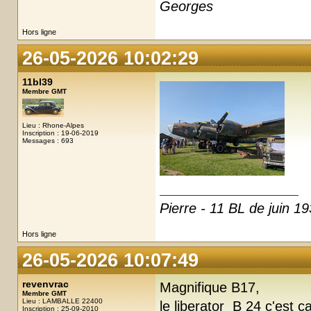
Georges
Hors ligne
26-05-2026 10:02:29
11bl39
Membre GMT
Lieu : Rhone-Alpes
Inscription : 19-06-2019
Messages : 693
Pierre - 11 BL de juin 19
Hors ligne
26-05-2026 10:07:49
revenvrac
Magnifique B17,
Membre GMT
Lieu : LAMBALLE 22400
le liberator B 24 c'est ç
Inscription : 25-09-2010