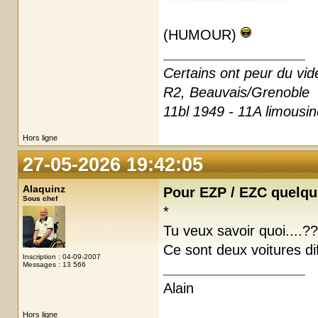
(HUMOUR)
Certains ont peur du vide,
R2, Beauvais/Grenoble
11bl 1949 - 11A limousi
Hors ligne
27-05-2026 19:42:05
Alaquinz
Pour EZP / EZC quelqu'
Sous chef
*
Tu veux savoir quoi....?
Ce sont deux voitures di
Inscription : 04-09-2007
Messages : 13 566
Alain
Hors ligne