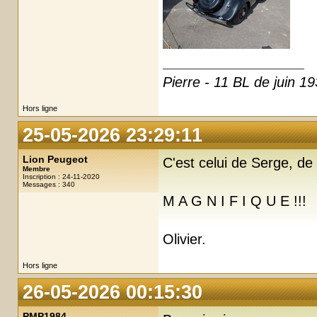
Pierre - 11 BL de juin 19
Hors ligne
25-05-2026 23:29:11
Lion Peugeot
C'est celui de Serge, de 
Membre
Inscription : 24-11-2020
Messages : 340
M A G N I F I Q U E !!!
Olivier.
Hors ligne
26-05-2026 00:15:30
PMP1984