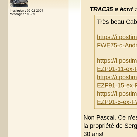
TRAC35 a écrit :
Inscription : 06-02-2007
Messages : 8 239
Très beau Cabr
https://i.pos
FWE75-d-Andr
https://i.pos
EZP91-11-ex-
https://i.post
EZP91-15-ex-
https://i.post
EZP91-5-ex-F
Non Pascal. Ce n’e
la propriété de Ser
30 ans!