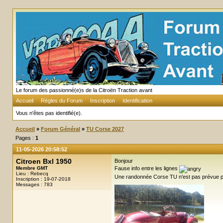
Le forum des passionné(e)s de la Citroën Traction avant
Accueil
Règles du Forum
Inscription
Identification
Vous n'êtes pas identifié(e).
Accueil
»
Forum Général
»
TU Corse 2027
Pages :
1
11-05-2026 20:58:52
Citroen Bxl 1950
Bonjour
Membre GMT
Fause info entre les lignes
Lieu : Rebecq
Une randonnée Corse TU n'est pas prévue p
Inscription : 19-07-2018
Messages : 783