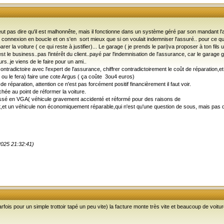
veut pas dire qu'il est malhonnête, mais il fonctionne dans un système géré par son mandant l'
en connexion en boucle et on s'en sort mieux que si on voulait indemniser l'assuré.. pour ce qu'
er la voiture ( ce qui reste à justifier)... Le garage ( je prends le pari)va proposer à ton fil
c'est le business..pas l'intérêt du client..payé par l'indemnisation de l'assurance, car le gara
s..je viens de le faire pour un ami..
ontradictoire avec l'expert de l'assurance, chiffrer contradictoirement le coût de réparation,et 
t ou le fera) faire une cote Argus ( ça coûte 3ou4 euros)
e réparation, attention ce n'est pas forcément positif financièrement il faut voir.
hée au point de réformer la voiture.
 classé en VGA( véhicule gravement accidenté et réformé pour des raisons de
oit,et un véhicule non économiquement réparable,qui n'est qu'une question de sous, mais pas d
2025 21:32:41)
fois pour un simple trottoir tapé un peu vite) la facture monte très vite et beaucoup de voi