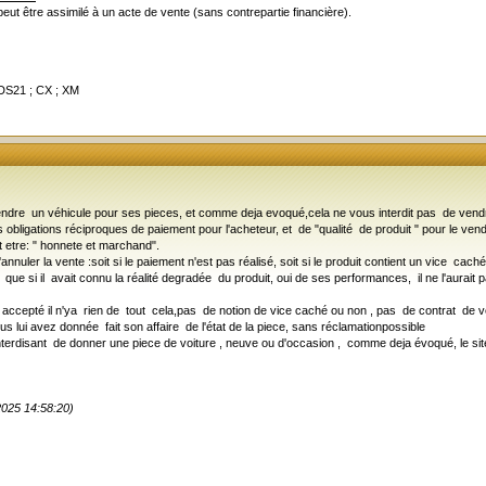
peut être assimilé à un acte de vente (sans contrepartie financière).
 DS21 ; CX ; XM
e vendre un véhicule pour ses pieces, et comme deja evoqué,cela ne vous interdit pas de vendr
obligations réciproques de paiement pour l'acheteur, et de "qualité de produit " pour le vend
etre: " honnete et marchand".
d'annuler la vente :soit si le paiement n'est pas réalisé, soit si le produit contient un vice c
 que si il avait connu la réalité degradée du produit, oui de ses performances, il ne l'aurait 
et accepté il n'ya rien de tout cela,pas de notion de vice caché ou non , pas de contrat de v
us lui avez donnée fait son affaire de l'état de la piece, sans réclamationpossible
nterdisant de donner une piece de voiture , neuve ou d'occasion , comme deja évoqué, le site
2025 14:58:20)