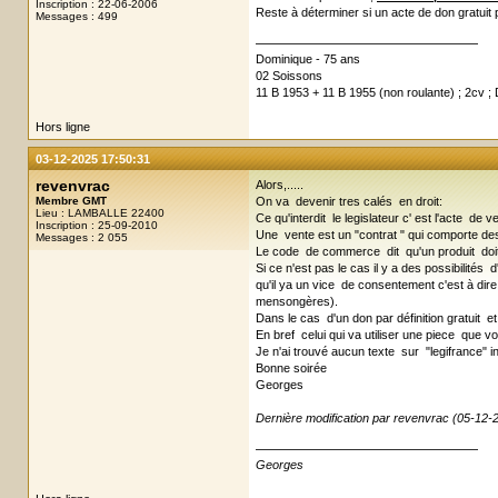
Inscription : 22-06-2006
Reste à déterminer si un acte de don gratuit 
Messages : 499
Dominique - 75 ans
02 Soissons
11 B 1953 + 11 B 1955 (non roulante) ; 2cv ;
Hors ligne
03-12-2025 17:50:31
revenvrac
Alors,.....
Membre GMT
On va devenir tres calés en droit:
Lieu : LAMBALLE 22400
Ce qu'interdit le legislateur c' est l'acte d
Inscription : 25-09-2010
Une vente est un "contrat " qui comporte des 
Messages : 2 055
Le code de commerce dit qu'un produit doit 
Si ce n'est pas le cas il y a des possibilités 
qu'il ya un vice de consentement c'est à dire
mensongères).
Dans le cas d'un don par définition gratuit 
En bref celui qui va utiliser une piece que vo
Je n'ai trouvé aucun texte sur "legifrance" i
Bonne soirée
Georges
Dernière modification par revenvrac (05-12-
Georges