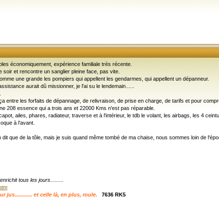
bles économiquement, expérience familiale très récente.
soir et rencontre un sanglier pleine face, pas vite.
le comme une grande les pompiers qui appellent les gendarmes, qui appellent un dépanneur.
sistance aurait dû missionner, je l'ai su le lendemain......
.
a entre les forfaits de dépannage, de relivraison, de prise en charge, de tarifs et pour comprend
une 208 essence qui a trois ans et 22000 Kms n'est pas réparable.
ot, ailes, phares, radiateur, traverse et à l'intérieur, le tdb le volant, les airbags, les 4 cei
oque à l'avant.
 dit que de la tôle, mais je suis quand même tombé de ma chaise, nous sommes loin de l'époqu
ichit tous les jours.........
.htm
s............ et celle là, en plus, roule.
7636 RK5