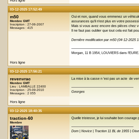
Hors ligne
03-12-2025 17:52:49
m50
Oui et non, quand vous emmenez un véhicule po
Membre GMT
assurances qu'il n'est plus en votre possess
Inscription : 27-06-2007
Mais si vous avez encore des pièces chez vo
Messages : 415
Il ne faut pas oublier que tout cela est fait
Dernière modification par m50 (04-12-2025 1
Morgan, 11 B 1954, LOUVIERS dans l'EURE
Hors ligne
03-12-2025 17:56:21
revenvrac
La mise à la casse n 'est pas un acte de ven
Membre GMT
Lieu : LAMBALLE 22400
Inscription : 25-09-2010
Georges
Messages : 2 055
Hors ligne
03-12-2025 18:40:35
traction-60
Quelle tristesse, je lui souhaite bon courage p
Membre
Dom | Novice | Traction 11 BL de 1955 | Oise