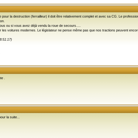
ur la destruction (ferrailleur) il doit être relativement complet et avec sa CG. Le professi
ion.
us ou si vous avez déjà vendu la roue de secours.....
 pour les voitures modernes. Le législateur ne pense même pas que nos tractions peuvent encore 
8:51:17)
.
te .
our la suite...