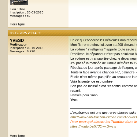
Lieu : Oise
Inscription : 30-03-2025
Messages : 52
Hors ligne
03-12-2025 20:14:59
YVESD
En ce qui concerne les véhicules non répara
Modérateur
Mon fils rentre chez lui avec sa 208 dimanche 
Inscription : 03-10-2013
La voiture " intelligente " appelle toute seu
Messages : 6 990
Problème, le dépanneur n'est pas celui que l'as
La voiture est transportée chez le dépanneur
J'ai passé la matinée de lundi à démêler tout ç
Résultat du jour après passage de l'expert, 
Toute la face avant à changer PC, calandre, cap
Et elle n'est même pas pliée au niveau de la c
Voilà la sentence est tombée.
Bon pas de blessé c'est l'essentiel comme on
reparti.
Pensée pour Yann.
Yves
L'expérience est une des rares choses qui s'enr
http://www.club-traction-citroen.com/Accueil
Pour ceux qui aiment les Traction dans leur ju
https://youtu.be/973QwxBjwcw
Hors ligne