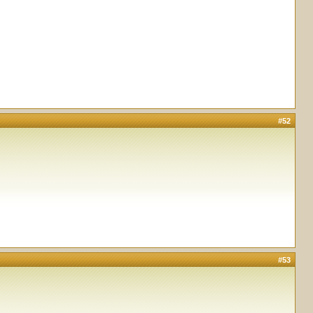
#52
#53