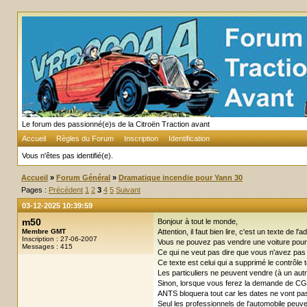
Le forum des passionné(e)s de la Citroën Traction avant
Accueil
Règles du Forum
Inscription
Identification
Vous n'êtes pas identifié(e).
Accueil
»
Forum Général
»
Dramatique incendie pour Yann 30
Pages :
Précédent
1
2
3
4
5
Suivant
03-12-2025 10:39:59
m50
Bonjour à tout le monde,
Membre GMT
Attention, il faut bien lire, c'est un texte de l'a
Inscription : 27-06-2007
Vous ne pouvez pas vendre une voiture pour
Messages : 415
Ce qui ne veut pas dire que vous n'avez pas l
Ce texte est celui qui a supprimé le contrôle
Les particuliers ne peuvent vendre (à un autr
Sinon, lorsque vous ferez la demande de CG
ANTS bloquera tout car les dates ne vont pa
Seul les professionnels de l'automobile peuv