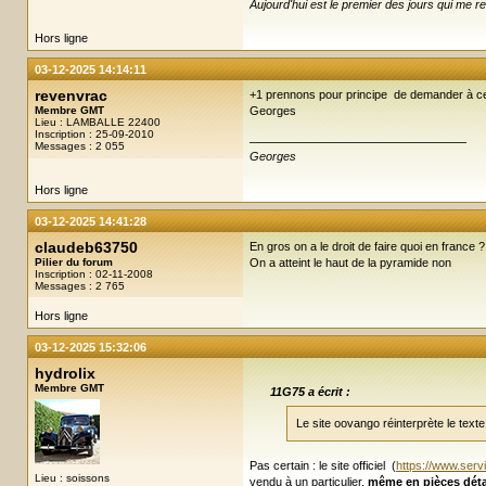
Aujourd'hui est le premier des jours qui me re
Hors ligne
03-12-2025 14:14:11
revenvrac
+1 prennons pour principe de demander à ceux
Membre GMT
Georges
Lieu : LAMBALLE 22400
Inscription : 25-09-2010
Messages : 2 055
Georges
Hors ligne
03-12-2025 14:41:28
claudeb63750
En gros on a le droit de faire quoi en france ?
Pilier du forum
On a atteint le haut de la pyramide non
Inscription : 02-11-2008
Messages : 2 765
Hors ligne
03-12-2025 15:32:06
hydrolix
Membre GMT
11G75 a écrit :
Le site oovango réinterprète le texte 
Pas certain : le site officiel (
https://www.servi
Lieu : soissons
vendu à un particulier,
même en pièces dét