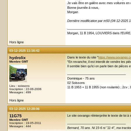
Je vais être en galère avec mes voitures en
Bonne journée à vous,
Morgan
Dernière modification par m50 (04-12-2025 1
Morgan, 11 B 1954, LOUVIERS dans l'EURE
Hors ligne
03-12-2025 11:16:42
hydrolix
Dans le texte du site "
https://www.oovango.c
Membre GMT
"En revanche, il est interdit de vendre les pi
Il semble bien qu'ici on parle bien de pièces 
Dominique - 75 ans
02 Soissons
Lieu : soissons
11 B 1953 + 11 B 1955 (non roulante) ; 2cv ;
Inscription : 22-06-2006
Messages : 499
Hors ligne
03-12-2025 12:28:06
11G75
Le site oovango réinterprète le texte de loi à 
Membre GMT
Inscription : 19-05-2011
Messages : 444
Bernard, 70 ans. Ni 15-6 ni "11-4", ma tracti