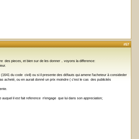
#57
e des pieces, et bien sur de les donner .. voyons la difference:
eur.
aché (1641 du code civil) ou si il presente des défauts qui amene l'acheteur à consideder
pas acheté, ou en aurait donné un prix moindre ( c'est le cas des publicités
ente.
 auquel il est fait reference n'engage que lui dans son appreciation;