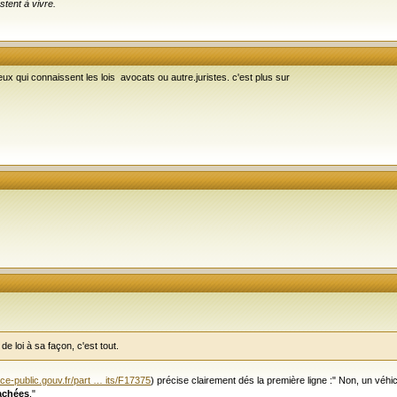
stent à vivre.
 qui connaissent les lois avocats ou autre.juristes. c'est plus sur
de loi à sa façon, c'est tout.
ce-public.gouv.fr/part … its/F17375
) précise clairement dés la première ligne :" Non, un véhic
achées
."