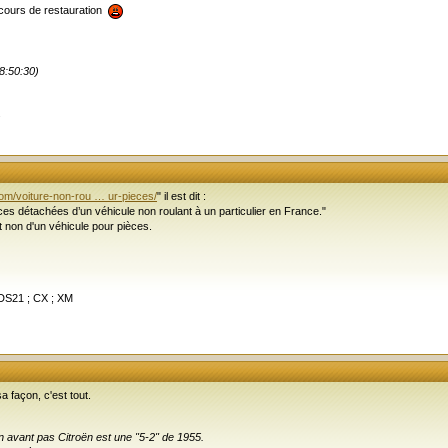
 cours de restauration
8:50:30)
.
om/voiture-non-rou … ur-pieces/
" il est dit :
èces détachées d’un véhicule non roulant à un particulier en France."
et non d'un véhicule pour pièces.
 DS21 ; CX ; XM
sa façon, c'est tout.
on avant pas Citroën est une "5-2" de 1955.