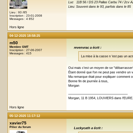
Luc 11B 56 / DS 23 Pallas Carbu 74 / 2cv A
Lieu: Souvent dans le 93, parfois dans le 85
Lieu : 93 /85
Inscription : 23-01-2008
Messages : 4 852
Hors ligne
04-12-2025 18:58:25
m50
Membre GMT
revenvrac a écrit :
Inscription : 27-06-2007
Messages : 415
La mise à la casse n 'est pas un ac
Oui mais c'est un moyen de se "débarrasser" d
Étant donné que l'on ne peut pas vendre un véh
Ma remarque était pour expliquer comment on
Bonne fin de journée à tous,
Morgan
Morgan, 11 B 1954, LOUVIERS dans l'EURE
Hors ligne
05-12-2025 11:17:12
xavier75
Pilier du forum
Luckycath a écrit :