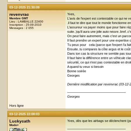
03-12-2025 21:30:09
revenvrac
Yves,
Membre GMT
L'avis de l'expert est contestable ce qui ne 
Lieu : LAMBALLE 22400
.il faut te dire que tout le monde fonctionne 
Inscription : 25-09-2010
L'assureur va payer moins que pour faire répar
Messages : 2 055
suite..)qu'il aura une jolie auto neuve..bref..
On peut faire autrement, mais c'est un parcour
Il faut prendre un expert pour une expertise c
Tu peux pour cela (parce que l'expert l'a fai
Ensuite..tu compares la côte argus et le coût d
Dans ton cas la structure ne semble pas touc
Il faut faire la différence entre un véhicule
sécurité, ce qui n'est pas contestable en dr
A quand tu veux si besoin
Bonne soirée
Georges
Dernière modification par revenvrac (03-12-
Georges
Hors ligne
03-12-2025 22:08:03
Luckycath
Yves, dès que les airbags se déclenchent (par
Modo+