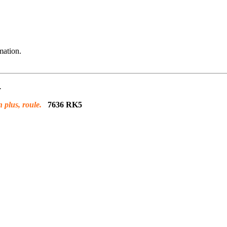
mation.
.
n plus, roule.
7636 RK5