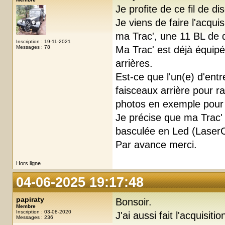
Je profite de ce fil de di
Je viens de faire l'acqu
ma Trac', une 11 BL de 
Inscription : 19-11-2021
Messages : 78
Ma Trac' est déjà équipé
arrières.
Est-ce que l'un(e) d'entr
faisceaux arrière pour 
photos en exemple pour 
Je précise que ma Trac' 
basculée en Led (LaserC
Par avance merci.
Hors ligne
04-06-2025 19:17:48
papiraty
Bonsoir.
Membre
Inscription : 03-08-2020
J'ai aussi fait l'acquisit
Messages : 236