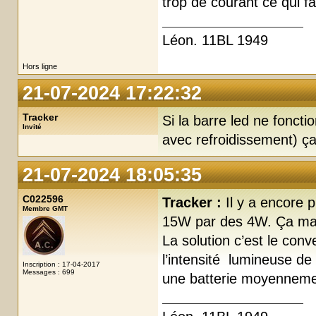
trop de courant ce qui fa
Léon. 11BL 1949
Hors ligne
21-07-2024 17:22:32
Tracker
Si la barre led ne foncti
Invité
avec refroidissement) ça
21-07-2024 18:05:35
C022596
Tracker :
Il y a encore 
Membre GMT
15W par des 4W. Ça marc
La solution c’est le con
l’intensité lumineuse de
Inscription : 17-04-2017
Messages : 699
une batterie moyenneme