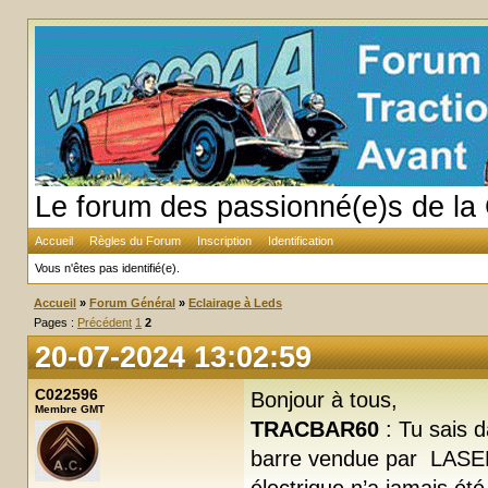
Le forum des passionné(e)s de la 
Accueil
Règles du Forum
Inscription
Identification
Vous n'êtes pas identifié(e).
Accueil
»
Forum Général
»
Eclairage à Leds
Pages :
Précédent
1
2
20-07-2024 13:02:59
C022596
Bonjour à tous,
Membre GMT
TRACBAR60
: Tu sais 
barre vendue par LASER