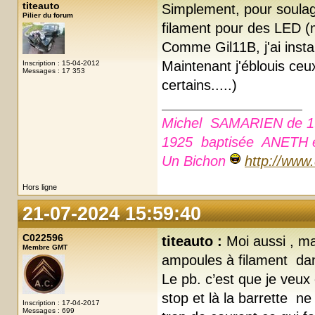
titeauto
Simplement, pour soulage
Pilier du forum
filament pour des LED (
Comme Gil11B, j'ai inst
Maintenant j'éblouis ce
Inscription : 15-04-2012
Messages : 17 353
certains.....)
Michel SAMARIEN de 1
1925 baptisée ANETH e
Un Bichon
http://www
Hors ligne
21-07-2024 15:59:40
C022596
titeauto :
Moi aussi , ma
Membre GMT
ampoules à filament dan
Le pb. c’est que je veu
stop et là la barrette 
Inscription : 17-04-2017
Messages : 699