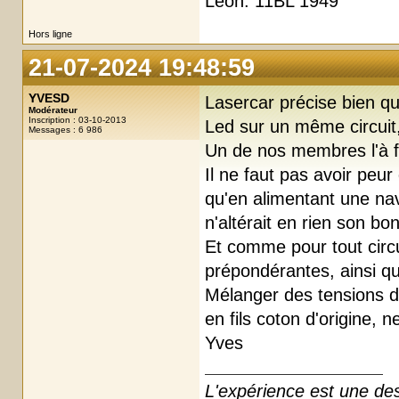
Léon. 11BL 1949
Hors ligne
21-07-2024 19:48:59
YVESD
Lasercar précise bien qu'
Modérateur
Inscription : 03-10-2013
Led sur un même circuit
Messages : 6 986
Un de nos membres l'à f
Il ne faut pas avoir peur
qu'en alimentant une nav
n'altérait en rien son b
Et comme pour tout circu
prépondérantes, ainsi qu
Mélanger des tensions di
en fils coton d'origine,
Yves
L'expérience est une des r