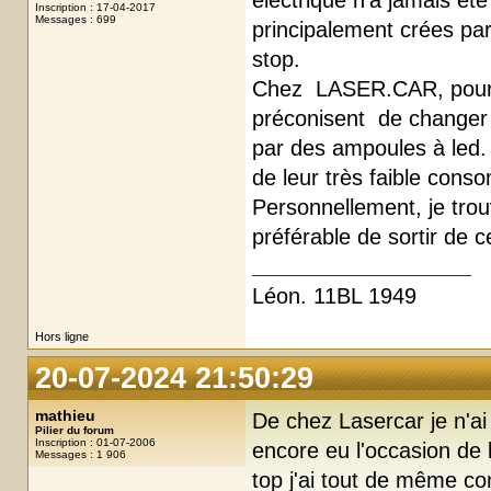
électrique n’a jamais ét
Inscription : 17-04-2017
Messages : 699
principalement crées par
stop.
Chez LASER.CAR, pour co
préconisent de changer
par des ampoules à led.
de leur très faible cons
Personnellement, je trou
préférable de sortir de 
Léon. 11BL 1949
Hors ligne
20-07-2024 21:50:29
mathieu
De chez Lasercar je n'ai
Pilier du forum
Inscription : 01-07-2006
encore eu l'occasion de 
Messages : 1 906
top j'ai tout de même co