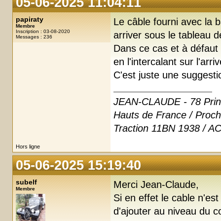
05-06-2025 11:04:11
papiraty
Le câble fourni avec la 
Membre
Inscription : 03-08-2020
arriver sous le tableau d
Messages : 236
Dans ce cas et à défaut 
en l'intercalant sur l'arr
C'est juste une suggesti
JEAN-CLAUDE - 78 Print
Hauts de France / Proch
Traction 11BN 1938 / AC
Hors ligne
05-06-2025 15:19:40
subelf
Merci Jean-Claude,
Membre
Si en effet le cable n'es
d'ajouter au niveau du c