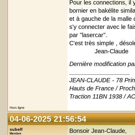
Pour les connections, il
bornier en bakélite simila
et à gauche de la malle c
s'y connecter avec le fa
par "lasercar".
C'est très simple , désolé
Jean-Claude
Dernière modification pa
JEAN-CLAUDE - 78 Print
Hauts de France / Proch
Traction 11BN 1938 / AC
Hors ligne
04-06-2025 21:56:54
subelf
Bonsoir Jean-Claude,
Membre