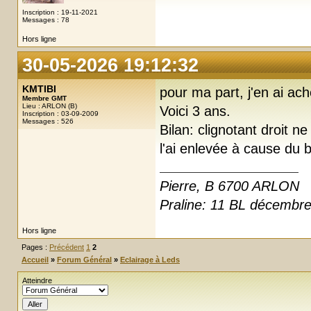
Inscription : 19-11-2021
Messages : 78
Hors ligne
30-05-2026 19:12:32
KMTIBI
pour ma part, j'en ai ac
Membre GMT
Lieu : ARLON (B)
Voici 3 ans.
Inscription : 03-09-2009
Messages : 526
Bilan: clignotant droit n
l'ai enlevée à cause du b
Pierre, B 6700 ARLON
Praline: 11 BL décembr
Hors ligne
Pages :
Précédent
1
2
Accueil
»
Forum Général
»
Eclairage à Leds
Atteindre