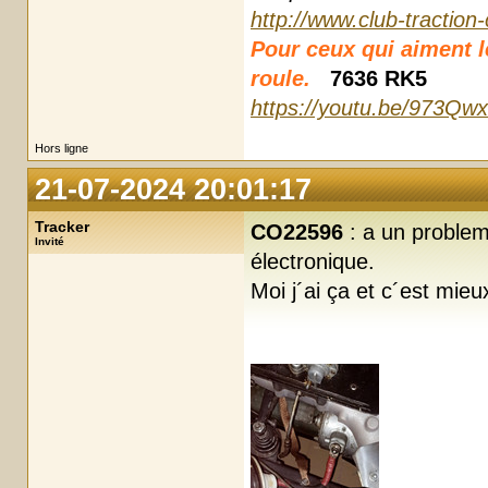
http://www.club-traction
Pour ceux qui aiment les
roule.
7636 RK5
https://youtu.be/973Qw
Hors ligne
21-07-2024 20:01:17
Tracker
CO22596
: a un problem
Invité
électronique.
Moi j´ai ça et c´est mie