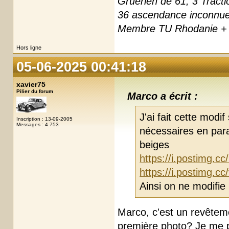
Gruérien de 61, 3 Tracti
36 ascendance inconnu
Membre TU Rhodanie + 
Hors ligne
05-06-2025 00:41:18
xavier75
Pilier du forum
Marco a écrit :
J'ai fait cette modi
Inscription : 13-09-2005
Messages : 4 753
nécessaires en para
beiges
https://i.postimg.
https://i.postimg.
Ainsi on ne modifie 
Marco, c'est un revêtemen
première photo? Je me po