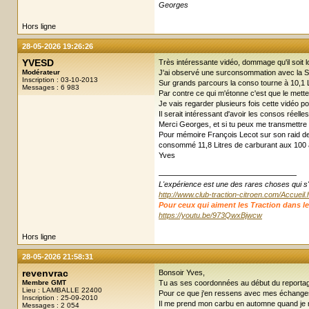
Georges
Hors ligne
28-05-2026 19:26:26
YVESD
Très intéressante vidéo, dommage qu'il soit 
Modérateur
J'ai observé une surconsommation avec la Sp
Inscription : 03-10-2013
Sur grands parcours la conso tourne à 10,1
Messages : 6 983
Par contre ce qui m'étonne c'est que le mett
Je vais regarder plusieurs fois cette vidéo po
Il serait intéressant d'avoir les consos réell
Merci Georges, et si tu peux me transmettre
Pour mémoire François Lecot sur son raid de
consommé 11,8 Litres de carburant aux 100
Yves
L'expérience est une des rares choses qui s'enr
http://www.club-traction-citroen.com/Accueil
Pour ceux qui aiment les Traction dans leur ju
https://youtu.be/973QwxBjwcw
Hors ligne
28-05-2026 21:58:31
revenvrac
Bonsoir Yves,
Membre GMT
Tu as ses coordonnées au début du reportage(
Lieu : LAMBALLE 22400
Pour ce que j'en ressens avec mes échanges, 
Inscription : 25-09-2010
Il me prend mon carbu en automne quand je n'a
Messages : 2 054