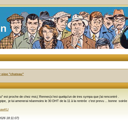
 pipe "chateau"
u" est proche de chez moi,( Rennes)c'est quelqu'un de tres sympa que j'ai rencontré .
pipe, je lui amenerai néanmoins le 30 DHT de la 11 à la rentrée c'est prevu ... bonne soir
7nawKU
2026 18:11:07)