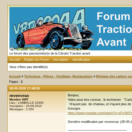
Le forum des passionné(e)s de la Citroën Traction avant
Accueil
Règles du Forum
Inscription
Identification
Vous n'êtes pas identifié(e).
Accueil
»
Technique - Pièces - Outillage -Restauration
»
Réglage des carbus sur
Pages :
1
28-05-2026 17:48:55
revenvrac
Bonjour,
Membre GMT
Video peut etre connue.. le technicien "Carb
Lieu : LAMBALLE 22400
N'ayant pas de chateau, et n'ayant plus de 
Inscription : 25-09-2010
Georges
Messages : 2 054
https://www.youtube.com/watch?v=xFxVM
Dernière modification par revenvrac (28-05-