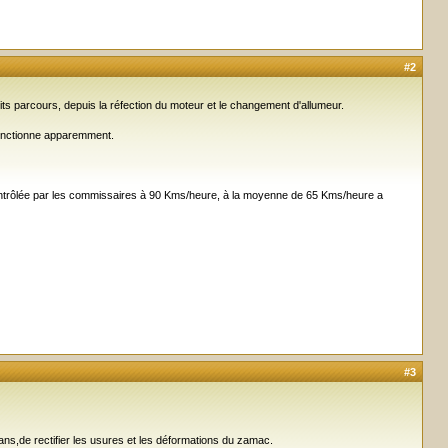
#2
s parcours, depuis la réfection du moteur et le changement d'allumeur.
 fonctionne apparemment.
contrôlée par les commissaires à 90 Kms/heure, à la moyenne de 65 Kms/heure a
#3
 ans,de rectifier les usures et les déformations du zamac.