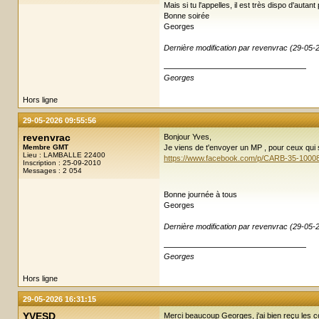
Mais si tu l'appelles, il est très dispo d'autant
Bonne soirée
Georges
Dernière modification par revenvrac (29-05-
Georges
Hors ligne
29-05-2026 09:55:56
revenvrac
Bonjour Yves,
Membre GMT
Je viens de t'envoyer un MP , pour ceux qui
Lieu : LAMBALLE 22400
https://www.facebook.com/p/CARB-35-1000
Inscription : 25-09-2010
Messages : 2 054
Bonne journée à tous
Georges
Dernière modification par revenvrac (29-05-
Georges
Hors ligne
29-05-2026 16:31:15
YVESD
Merci beaucoup Georges, j'ai bien reçu les 