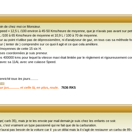
loin de chez moi ce Monsieur.
eed = 12,5 L /100 environ à 45-50 Kms/heure de moyenne, que je n'avais pas avant sur petit
 L /100 à 65 Kms/heure de moyenne et 10,9 L / 100 à 70 de moyenne.
eur au point n'utilise pas de dépressiomètre, ni d'analyseur de gaz, en tous cas sa méthode
ur ( tenter de ) comprendre sur ce quoi il agit et ce que cela améliore.
es/moyennes de cette 15 six H.
 ses coordonnées je suis preneur.
s 400000 kms pour lequel la vitesse maxi était limitée par le règlement et rigoureusement 
 avec sa 11AL avec une culasse Speed.
ichit tous les jours.........
.htm
s............ et celle là, en plus, roule.
7636 RK5
 carb 35), mais je te les envoie par mail demain,je suis chez les enfants ce soir.
c'est vraiment un type passionné qui ne fait que de la carburation.
urai pas besoin de la voiture car il ya un délai mais la il s'agit de restaurer un carbu de 89