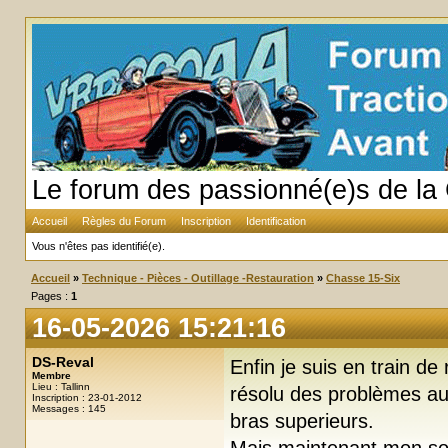
Le forum des passionné(e)s de la 
Accueil
Règles du Forum
Inscription
Identification
Vous n'êtes pas identifié(e).
Accueil
»
Technique - Pièces - Outillage -Restauration
»
Chasse 15-Six
Pages :
1
16-05-2026 15:21:16
DS-Reval
Enfin je suis en train d
Membre
Lieu : Tallinn
résolu des problèmes au 
Inscription : 23-01-2012
Messages : 145
bras superieurs.