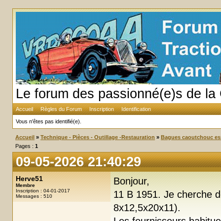
Le forum des passionné(e)s de la 
Accueil
Règles du Forum
Inscription
Identification
Vous n'êtes pas identifié(e).
Accueil
»
Technique - Pièces - Outillage -Restauration
»
Bagues caoutchouc ess
Pages :
1
09-05-2026 21:40:29
Herve51
Bonjour,
Membre
Inscription : 04-01-2017
11 B 1951. Je cherche d
Messages : 510
8x12,5x20x11).