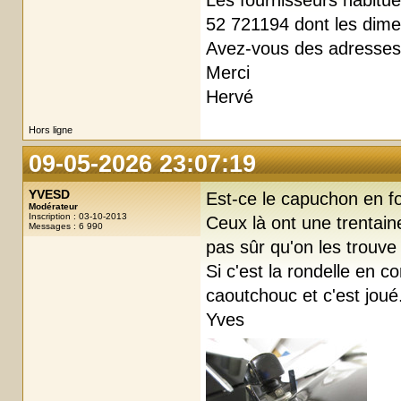
Les fournisseurs habitue
52 721194 dont les dimen
Avez-vous des adresses
Merci
Hervé
Hors ligne
09-05-2026 23:07:19
YVESD
Est-ce le capuchon en fo
Modérateur
Inscription : 03-10-2013
Ceux là ont une trentaine
Messages : 6 990
pas sûr qu'on les trouve
Si c'est la rondelle en 
caoutchouc et c'est joué
Yves