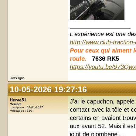
L'expérience est une des r
http://www.club-traction
Pour ceux qui aiment les
roule.
7636 RK5
https://youtu.be/973Qw
Hors ligne
10-05-2026 19:27:16
Herve51
J'ai le capuchon, appelé
Membre
Inscription : 04-01-2017
contact avec la tôle et c
Messages : 510
certains en avaient trou
aux avant 52. Mais il es
joint de plomberie ...