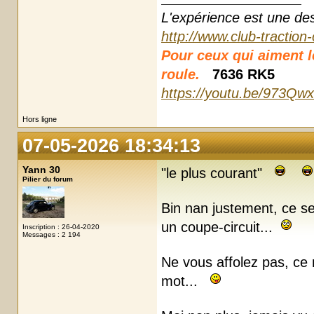
L'expérience est une des r
http://www.club-traction
Pour ceux qui aiment les
roule.
7636 RK5
https://youtu.be/973Qw
Hors ligne
07-05-2026 18:34:13
Yann 30
"le plus courant"
Pilier du forum
Bin nan justement, ce ser
un coupe-circuit...
Inscription : 26-04-2020
Messages : 2 194
Ne vous affolez pas, ce n
mot...