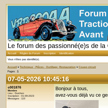
Le forum des passionné(e)s de la 
Accueil
Règles du Forum
Inscription
Identification
Vous n'êtes pas identifié(e).
Accueil
»
Technique - Pièces - Outillage -Restauration
»
Coupe-circuit
Pages :
1
07-05-2026 10:45:16
c001876
Bonjour à tous,
Membre
Lieu : Guichen
avez-vous déjà vu ce ge
Inscription : 01-09-2023
Messages : 110