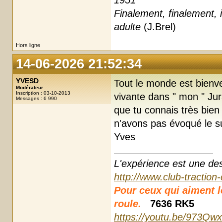
Finalement, finalement, i
adulte
(J.Brel)
Hors ligne
14-06-2026 21:52:34
YVESD
Tout le monde est bienven
Modérateur
Inscription : 03-10-2013
vivante dans " mon " Jur
Messages : 6 990
que tu connais très bien
n'avons pas évoqué le suj
Yves
L'expérience est une des r
http://www.club-traction
Pour ceux qui aiment les
roule.
7636 RK5
https://youtu.be/973Qw