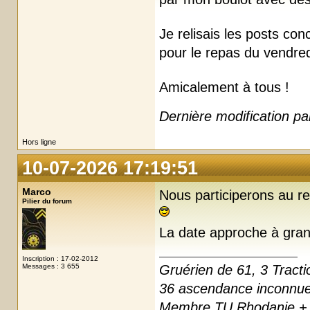
Je relisais les posts con
pour le repas du vendred
Amicalement à tous !
Dernière modification p
Hors ligne
10-07-2026 17:19:51
Marco
Nous participerons au re
Pilier du forum
La date approche à gran
Inscription : 17-02-2012
Messages : 3 655
Gruérien de 61, 3 Tracti
36 ascendance inconnu
Membre TU Rhodanie + 