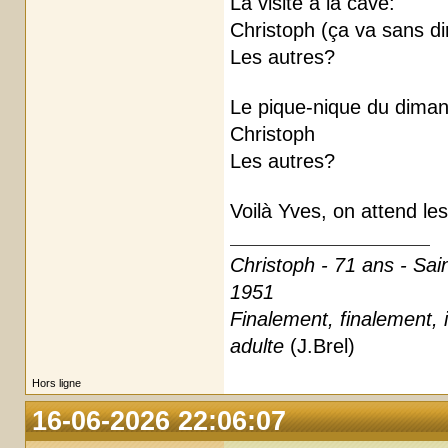
La visite à la cave:
Christoph (ça va sans di
Les autres?
Le pique-nique du diman
Christoph
Les autres?
Voilà Yves, on attend le
Christoph - 71 ans - Sai
1951
Finalement, finalement, i
adulte
(J.Brel)
Hors ligne
16-06-2026 22:06:07