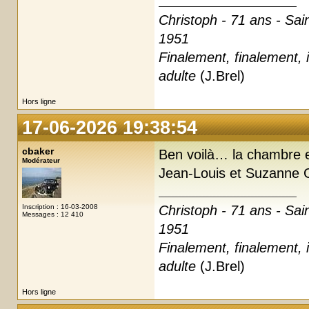
Christoph - 71 ans - Sai
1951
Finalement, finalement, i
adulte
(J.Brel)
Hors ligne
17-06-2026 19:38:54
cbaker
Ben voilà… la chambre e
Modérateur
Jean-Louis et Suzanne 
Inscription : 16-03-2008
Christoph - 71 ans - Sai
Messages : 12 410
1951
Finalement, finalement, i
adulte
(J.Brel)
Hors ligne