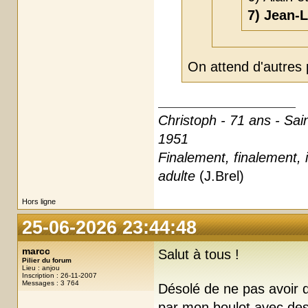
7) Jean-
On attend d'autres 
Christoph - 71 ans - Sai
1951
Finalement, finalement, i
adulte
(J.Brel)
Hors ligne
25-06-2026 23:44:48
marcc
Salut à tous !
Pilier du forum
Lieu : anjou
Inscription : 26-11-2007
Messages : 3 764
Désolé de ne pas avoir d
par mon boulot avec des