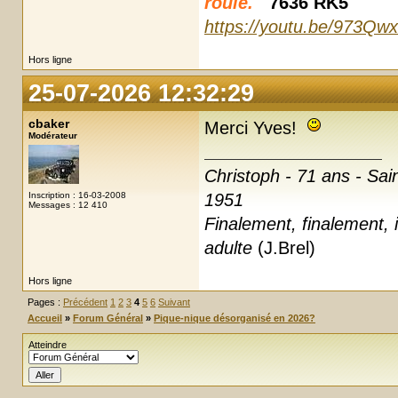
roule.
7636 RK5
https://youtu.be/973Qw
Hors ligne
25-07-2026 12:32:29
cbaker
Merci Yves!
Modérateur
Christoph - 71 ans - Sai
Inscription : 16-03-2008
1951
Messages : 12 410
Finalement, finalement, i
adulte
(J.Brel)
Hors ligne
Pages :
Précédent
1
2
3
4
5
6
Suivant
Accueil
»
Forum Général
»
Pique-nique désorganisé en 2026?
Atteindre