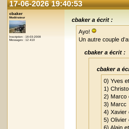
17-06-2026 19:40:53
cbaker
Modérateur
cbaker a écrit :
Ayo!
Inscription : 16-03-2008
Un autre couple d'am
Messages : 12 410
cbaker a écrit :
cbaker a écr
0) Yves e
1) Christ
2) Marco 
3) Marcc
4) Xavier 
5) Olivier
6) Alain 