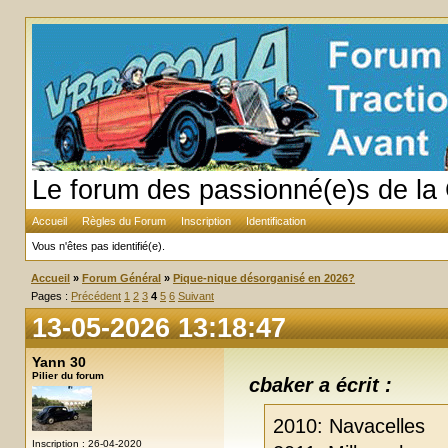
Le forum des passionné(e)s de la 
Accueil
Règles du Forum
Inscription
Identification
Vous n'êtes pas identifié(e).
Accueil
»
Forum Général
»
Pique-nique désorganisé en 2026?
Pages :
Précédent
1
2
3
4
5
6
Suivant
13-05-2026 13:18:47
Yann 30
Pilier du forum
cbaker a écrit :
2010: Navacelles
Inscription : 26-04-2020