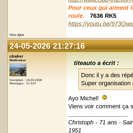
Pour ceux qui aiment les
roule.
7636 RK5
https://youtu.be/973Qw
Hors ligne
24-05-2026 21:27:16
cbaker
Modérateur
titeauto a écrit :
Donc il y a des rép
Inscription : 16-03-2008
Super organisation 
Messages : 12 410
Ayo Michel!
Viens voir comment ça se
Christoph - 71 ans - Sai
1951