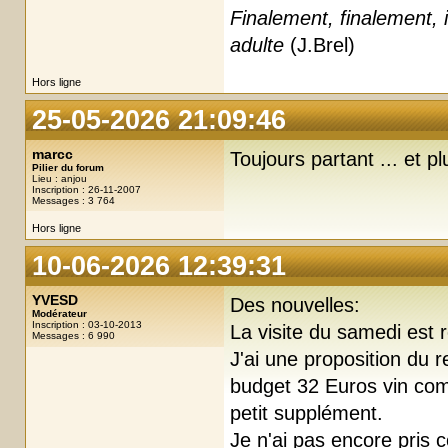
Finalement, finalement, i
adulte
(J.Brel)
Hors ligne
25-05-2026 21:09:46
marcc
Toujours partant ... et 
Pilier du forum
Lieu : anjou
Inscription : 26-11-2007
Messages : 3 764
Hors ligne
10-06-2026 12:39:31
YVESD
Des nouvelles:
Modérateur
Inscription : 03-10-2013
La visite du samedi est 
Messages : 6 990
J'ai une proposition du r
budget 32 Euros vin com
petit supplément.
Je n'ai pas encore pris c