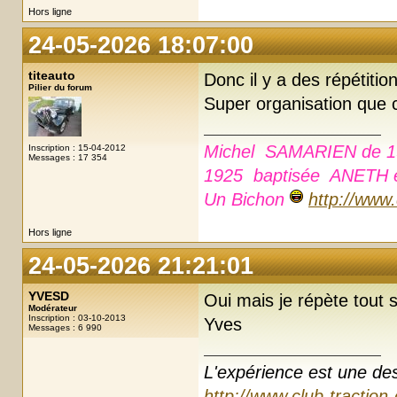
Hors ligne
24-05-2026 18:07:00
titeauto
Donc il y a des répétiti
Pilier du forum
Super organisation que c
Michel SAMARIEN de 1
Inscription : 15-04-2012
Messages : 17 354
1925 baptisée ANETH e
Un Bichon
http://www
Hors ligne
24-05-2026 21:21:01
YVESD
Oui mais je répète tout se
Modérateur
Inscription : 03-10-2013
Yves
Messages : 6 990
L'expérience est une des r
http://www.club-traction