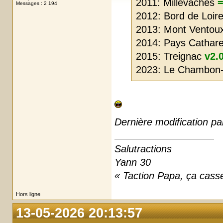
2011: Millevaches
=
Messages : 2 194
2012: Bord de Loir
2013: Mont Ventou
2014: Pays Cathar
2015: Treignac
v2.
2023: Le Chambon-
Dernière modification p
Salutractions
Yann 30
« Taction Papa, ça cassé
Hors ligne
13-05-2026 20:13:57