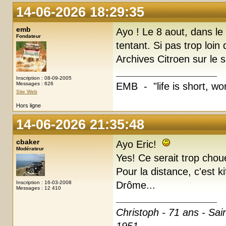
14-06-2026 18:29:35
emb
Ayo ! Le 8 aout, dans le
Fondateur
tentant. Si pas trop loi
Archives Citroen sur le s
Inscription : 08-09-2005
Messages : 626
EMB - "life is short, wor
Site Web
Hors ligne
14-06-2026 21:35:48
cbaker
Ayo Eric!
Modérateur
Yes! Ce serait trop chou
Pour la distance, c'est k
Inscription : 16-03-2008
Drôme...
Messages : 12 410
Christoph - 71 ans - Sai
1951