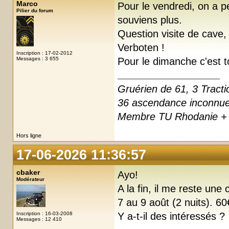
Marco
Pour le vendredi, on a p
Pilier du forum
souviens plus.
Question visite de cave,
Verboten !
Inscription : 17-02-2012
Messages : 3 655
Pour le dimanche c'est t
Gruérien de 61, 3 Tracti
36 ascendance inconnu
Membre TU Rhodanie + 
Hors ligne
17-06-2026 11:36:57
cbaker
Ayo!
Modérateur
A la fin, il me reste une
7 au 9 août (2 nuits). 60
Inscription : 16-03-2008
Y a-t-il des intéressés ?
Messages : 12 410