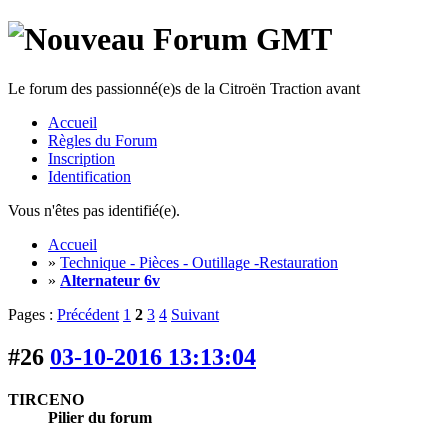
Le forum des passionné(e)s de la Citroën Traction avant
Accueil
Règles du Forum
Inscription
Identification
Vous n'êtes pas identifié(e).
Accueil
»
Technique - Pièces - Outillage -Restauration
»
Alternateur 6v
Pages :
Précédent
1
2
3
4
Suivant
#26
03-10-2016 13:13:04
TIRCENO
Pilier du forum