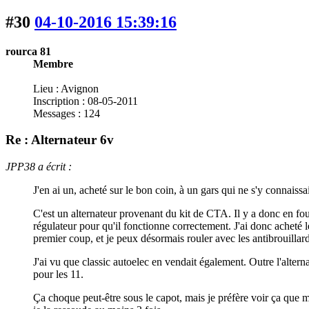
#30
04-10-2016 15:39:16
rourca 81
Membre
Lieu : Avignon
Inscription : 08-05-2011
Messages : 124
Re : Alternateur 6v
JPP38 a écrit :
J'en ai un, acheté sur le bon coin, à un gars qui ne s'y connaissai
C'est un alternateur provenant du kit de CTA. Il y a donc en fourni
régulateur pour qu'il fonctionne correctement. J'ai donc acheté
premier coup, et je peux désormais rouler avec les antibrouillard
J'ai vu que classic autoelec en vendait également. Outre l'alter
pour les 11.
Ça choque peut-être sous le capot, mais je préfère voir ça que ma