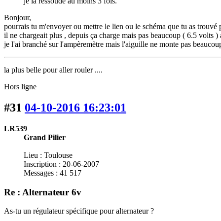
je la ressoude au moins 3 fois.
Bonjour,
pourrais tu m'envoyer ou mettre le lien ou le schéma que tu as trouvé po
il ne chargeait plus , depuis ça charge mais pas beaucoup ( 6.5 volts ) a
je l'ai branché sur l'ampèremètre mais l'aiguille ne monte pas beaucou
la plus belle pour aller rouler ....
Hors ligne
#31
04-10-2016 16:23:01
LR539
Grand Pilier
Lieu : Toulouse
Inscription : 20-06-2007
Messages : 41 517
Re : Alternateur 6v
As-tu un régulateur spécifique pour alternateur ?